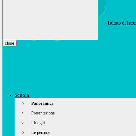
Istituto di Ist
apis01400t@istruzione.it
Facebook
Youtube
Instagram
close
Scuola
Panoramica
Presentazione
I luoghi
Le persone