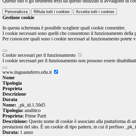
Questo sito o gli strumenti terzi da questo utilizzati si avvalgono di coo
Personalizza
Rifiuta tutti
i cookies
Accetta tutti
i cookies
Gestione cookie
In questa schermata è possibile scegliere quali cookie consentire.
I cookie necessari sono quelli che consentono il funzionamento della pi
Per conoscere quali sono i cookie necessari al funzionamento potete v
Cookie necessari per il funzionamento
I cookie necessari per il funzionamento non possono essere disabilitati.
www.iisguastaferro.edu.it
Nome
Tipologia
Proprieta
Descrizione
Durata
Nome:
_pk_id.1.50d5
Tipologia:
analitico
Proprieta:
Prime Parti
Descrizione:
Questo nome di cookie è associato alla piattaforma di ana
prestazioni del sito. È un cookie di tipo pattern, in cui il prefisso _pk
Durata:
1 anno