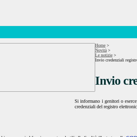
Home
>
Novità
>
Le notizie
>
Invio credenziali registr
Invio cre
Si informano i genitori o esercen
credenziali del registro elettroni