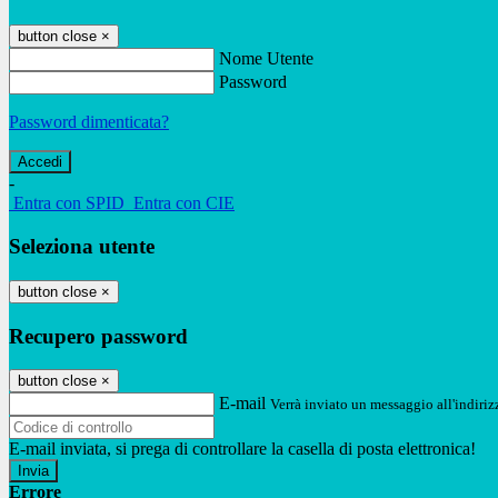
button close
×
Nome Utente
Password
Password dimenticata?
-
Entra con SPID
Entra con CIE
Seleziona utente
button close
×
Recupero password
button close
×
E-mail
Verrà inviato un messaggio all'indirizz
E-mail inviata, si prega di controllare la casella di posta elettronica!
Errore