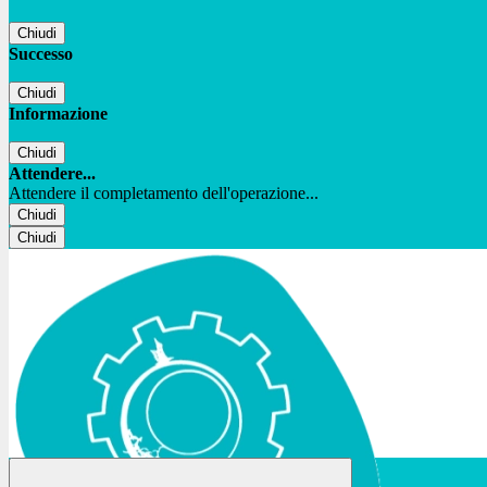
Chiudi
Successo
Chiudi
Informazione
Chiudi
Attendere...
Attendere il completamento dell'operazione...
Chiudi
Chiudi