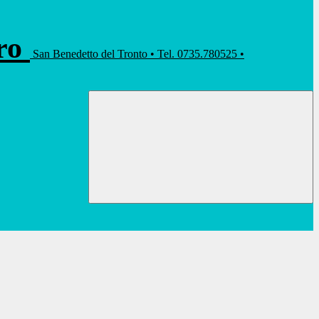
rro
San Benedetto del Tronto • Tel. 0735.780525 •