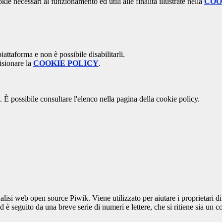
kie necessari al funzionamento ed utili alle finalità illustrate nella
COO
attaforma e non è possibile disabilitarli.
isionare la
COOKIE POLICY
.
 È possibile consultare l'elenco nella pagina della cookie policy.
lisi web open source Piwik. Viene utilizzato per aiutare i proprietari di
_id è seguito da una breve serie di numeri e lettere, che si ritiene sia un 