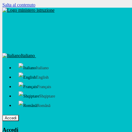
Salta al contenuto
Italiano
Italiano
English
Français
Shqiptare
Română
Accedi
Accedi