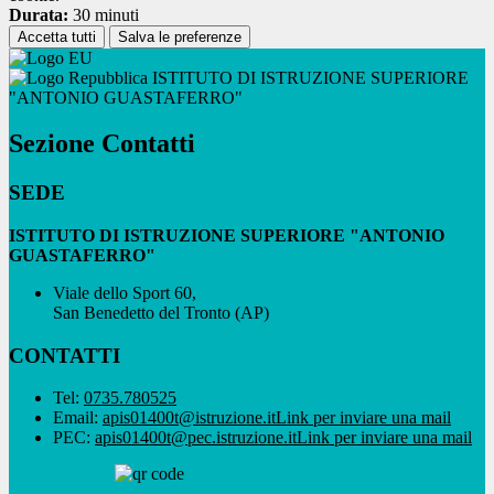
Durata:
30 minuti
Accetta tutti
Salva le preferenze
ISTITUTO DI ISTRUZIONE SUPERIORE
"ANTONIO GUASTAFERRO"
Sezione Contatti
SEDE
ISTITUTO DI ISTRUZIONE SUPERIORE "ANTONIO
GUASTAFERRO"
Viale dello Sport 60,
San Benedetto del Tronto (AP)
CONTATTI
Tel:
0735.780525
Email:
apis01400t@istruzione.it
Link per inviare una mail
PEC:
apis01400t@pec.istruzione.it
Link per inviare una mail