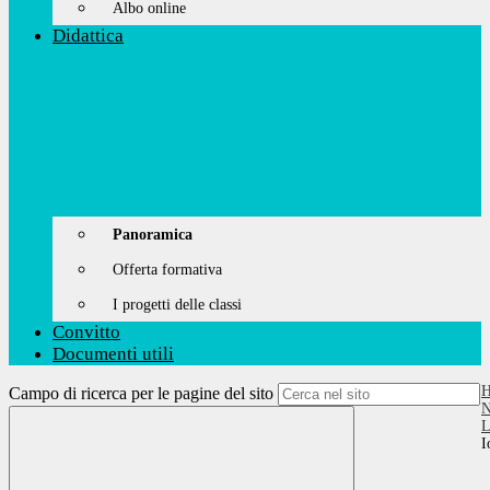
Albo online
Didattica
Panoramica
Offerta formativa
I progetti delle classi
Convitto
Documenti utili
Campo di ricerca per le pagine del sito
N
L
I