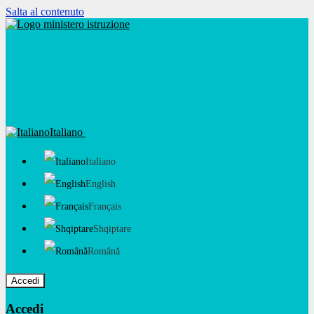
Salta al contenuto
Italiano
Italiano
English
Français
Shqiptare
Română
Accedi
Accedi