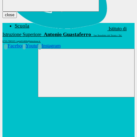
close
Scuola
Istituto di
Antonio Guastaferro
Istruzione Superiore
San Benedetto del Tronto • Tel.
0735.780525 • apis01400t@istruzione.it
Facebook
Youtube
Instagram