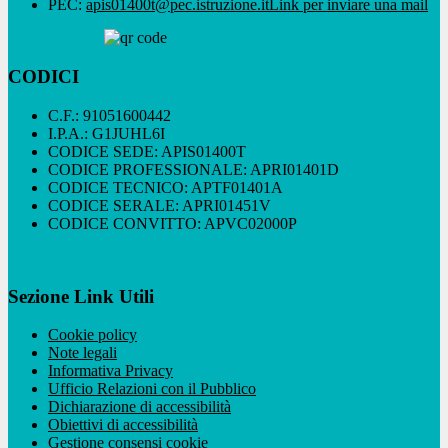
PEC:
apis01400t@pec.istruzione.it
Link per inviare una mail
CODICI
C.F.: 91051600442
I.P.A.: G1JUHL6I
CODICE SEDE: APIS01400T
CODICE PROFESSIONALE: APRI01401D
CODICE TECNICO: APTF01401A
CODICE SERALE: APRI01451V
CODICE CONVITTO: APVC02000P
Sezione Link Utili
Cookie policy
Note legali
Informativa Privacy
Ufficio Relazioni con il Pubblico
Dichiarazione di accessibilità
Obiettivi di accessibilità
Gestione consensi cookie