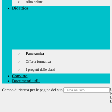
Albo online
Didattica
Panoramica
Offerta formativa
I progetti delle classi
Convitto
Documenti utili
Campo di ricerca per le pagine del sito
N
L
L