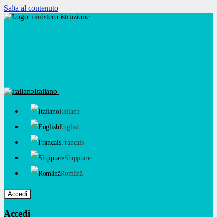
Salta al contenuto
Italiano
Italiano
English
Français
Shqiptare
Română
Accedi
Accedi