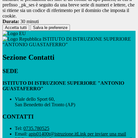
prefisso _pk_ses è seguito da una breve serie di numeri e lettere, che
si ritiene sia un codice di riferimento per il dominio che imposta il
cookie.
Durata:
30 minuti
Accetta tutti
Salva le preferenze
ISTITUTO DI ISTRUZIONE SUPERIORE
"ANTONIO GUASTAFERRO"
Sezione Contatti
SEDE
ISTITUTO DI ISTRUZIONE SUPERIORE "ANTONIO
GUASTAFERRO"
Viale dello Sport 60,
San Benedetto del Tronto (AP)
CONTATTI
Tel:
0735.780525
Email:
apis01400t@istruzione.it
Link per inviare una mail