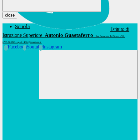
close
Scuola
Istituto di
Antonio Guastaferro
Istruzione Superiore
San Benedetto del Tronto • Tel.
0735.780525 • apis01400t@istruzione.it
Facebook
Youtube
Instagram