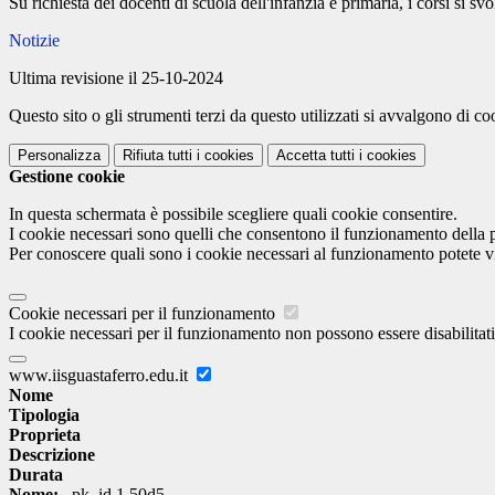
Su richiesta dei docenti di scuola dell'infanzia e primaria, i corsi si s
Notizie
Ultima revisione il 25-10-2024
Questo sito o gli strumenti terzi da questo utilizzati si avvalgono di coo
Personalizza
Rifiuta tutti
i cookies
Accetta tutti
i cookies
Gestione cookie
In questa schermata è possibile scegliere quali cookie consentire.
I cookie necessari sono quelli che consentono il funzionamento della pi
Per conoscere quali sono i cookie necessari al funzionamento potete v
Cookie necessari per il funzionamento
I cookie necessari per il funzionamento non possono essere disabilitati.
www.iisguastaferro.edu.it
Nome
Tipologia
Proprieta
Descrizione
Durata
Nome:
_pk_id.1.50d5