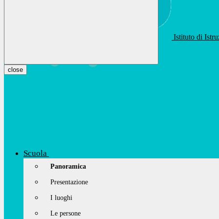
Istituto di Ist
apis01400t@istruzione.it
Facebook
Youtube
Instagram
close
Scuola
Panoramica
Presentazione
I luoghi
Le persone