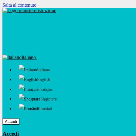
Salta al contenuto
Italiano
Italiano
English
Français
Shqiptare
Română
Accedi
Accedi