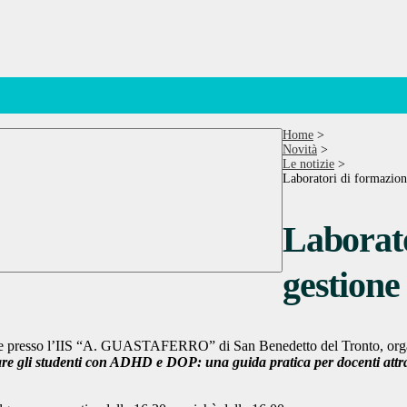
Home
>
Novità
>
Le notizie
>
Laboratori di formazio
Laborato
gestion
 sede presso l’IIS “A. GUASTAFERRO” di San Benedetto del Tronto, organ
e gli studenti con ADHD e DOP: una guida pratica per docenti attra