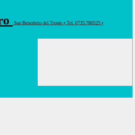
rro
San Benedetto del Tronto • Tel. 0735.780525 •