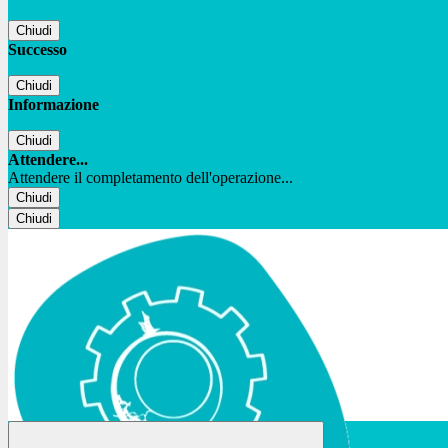
Chiudi
Successo
Chiudi
Informazione
Chiudi
Attendere...
Attendere il completamento dell'operazione...
Chiudi
Chiudi