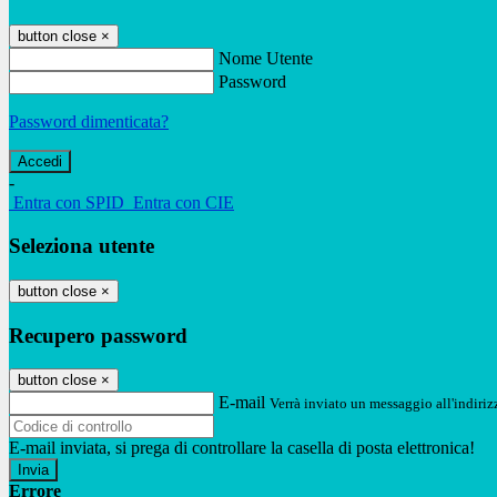
button close
×
Nome Utente
Password
Password dimenticata?
-
Entra con SPID
Entra con CIE
Seleziona utente
button close
×
Recupero password
button close
×
E-mail
Verrà inviato un messaggio all'indirizz
E-mail inviata, si prega di controllare la casella di posta elettronica!
Errore