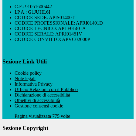
C.F.: 91051600442
I.P.A.: G1JUHL6I
CODICE SEDE: APIS01400T
CODICE PROFESSIONALE: APRI01401D
CODICE TECNICO: APTF01401A
CODICE SERALE: APRI01451V
CODICE CONVITTO: APVC02000P
Sezione Link Utili
Cookie policy
Note legali
Informativa Privacy
Ufficio Relazioni con il Pubblico
Dichiarazione di accessibilità
Obiettivi di accessibilità
Gestione consensi cookie
Pagina visualizzata 775 volte
Sezione Copyright