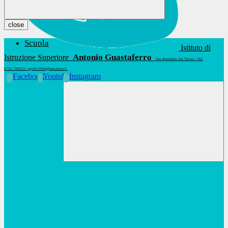
close
Scuola
Istituto di
Antonio Guastaferro
Istruzione Superiore
San Benedetto del Tronto • Tel.
0735.780525 • apis01400t@istruzione.it
Facebook
Youtube
Instagram