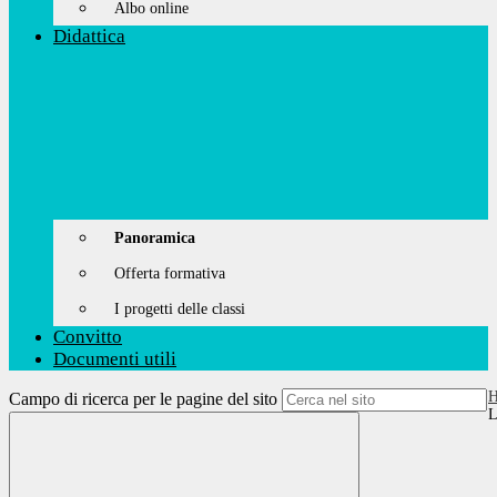
Albo online
Didattica
Panoramica
Offerta formativa
I progetti delle classi
Convitto
Documenti utili
Campo di ricerca per le pagine del sito
L