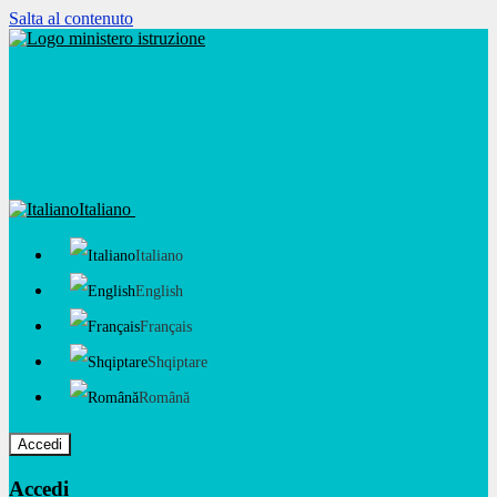
Salta al contenuto
Italiano
Italiano
English
Français
Shqiptare
Română
Accedi
Accedi