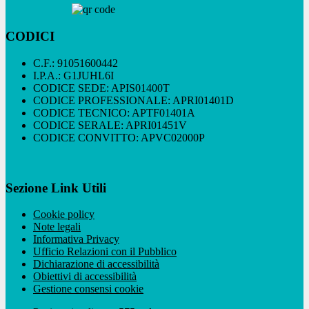
CODICI
C.F.: 91051600442
I.P.A.: G1JUHL6I
CODICE SEDE: APIS01400T
CODICE PROFESSIONALE: APRI01401D
CODICE TECNICO: APTF01401A
CODICE SERALE: APRI01451V
CODICE CONVITTO: APVC02000P
Sezione Link Utili
Cookie policy
Note legali
Informativa Privacy
Ufficio Relazioni con il Pubblico
Dichiarazione di accessibilità
Obiettivi di accessibilità
Gestione consensi cookie