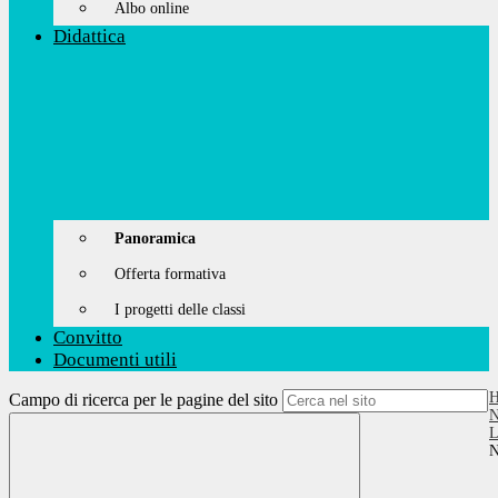
Albo online
Didattica
Panoramica
Offerta formativa
I progetti delle classi
Convitto
Documenti utili
Campo di ricerca per le pagine del sito
N
L
N