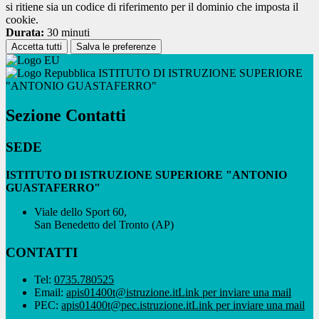
si ritiene sia un codice di riferimento per il dominio che imposta il
cookie.
Durata:
30 minuti
Accetta tutti
Salva le preferenze
ISTITUTO DI ISTRUZIONE SUPERIORE
"ANTONIO GUASTAFERRO"
Sezione Contatti
SEDE
ISTITUTO DI ISTRUZIONE SUPERIORE "ANTONIO
GUASTAFERRO"
Viale dello Sport 60,
San Benedetto del Tronto (AP)
CONTATTI
Tel:
0735.780525
Email:
apis01400t@istruzione.it
Link per inviare una mail
PEC:
apis01400t@pec.istruzione.it
Link per inviare una mail