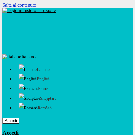
Salta al contenuto
Italiano
Italiano
English
Français
Shqiptare
Română
Accedi
Accedi