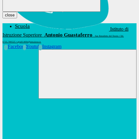
close
Scuola
Istituto di
Antonio Guastaferro
Istruzione Superiore
San Benedetto del Tronto • Tel.
0735.780525 • apis01400t@istruzione.it
Facebook
Youtube
Instagram