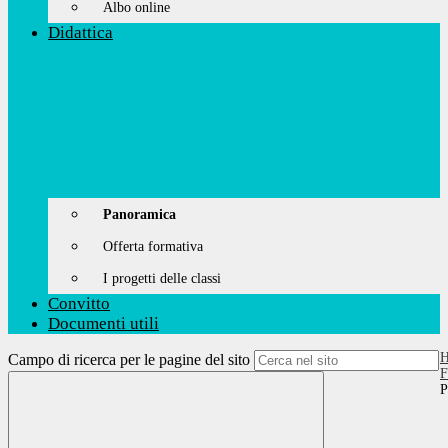
Albo online
Didattica
Panoramica
Offerta formativa
I progetti delle classi
Convitto
Documenti utili
Campo di ricerca per le pagine del sito
F
P