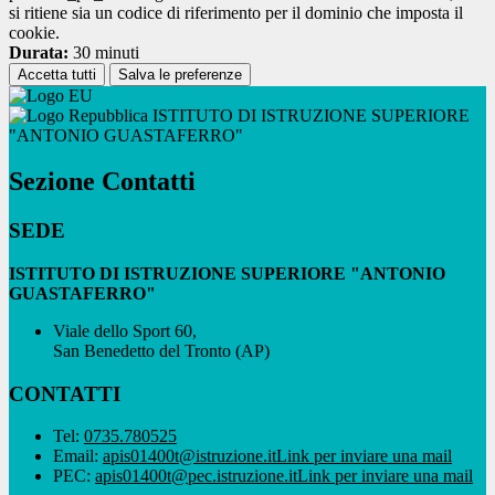
si ritiene sia un codice di riferimento per il dominio che imposta il
cookie.
Durata:
30 minuti
Accetta tutti
Salva le preferenze
ISTITUTO DI ISTRUZIONE SUPERIORE
"ANTONIO GUASTAFERRO"
Sezione Contatti
SEDE
ISTITUTO DI ISTRUZIONE SUPERIORE "ANTONIO
GUASTAFERRO"
Viale dello Sport 60,
San Benedetto del Tronto (AP)
CONTATTI
Tel:
0735.780525
Email:
apis01400t@istruzione.it
Link per inviare una mail
PEC:
apis01400t@pec.istruzione.it
Link per inviare una mail