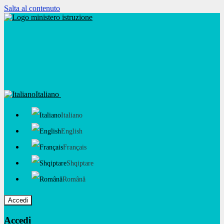
Salta al contenuto
Italiano
Italiano
English
Français
Shqiptare
Română
Accedi
Accedi