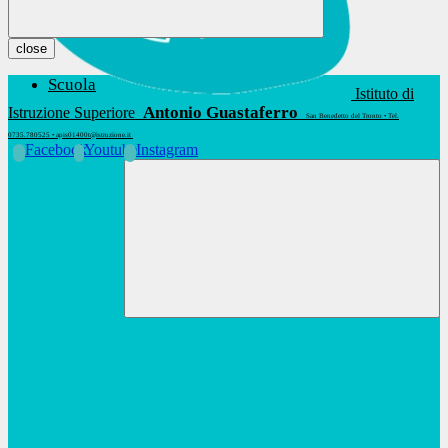
close
Scuola
Istituto di
Antonio Guastaferro
Istruzione Superiore
San Benedetto del Tronto • Tel.
0735.780525 • apis01400t@istruzione.it
Facebook
Youtube
Instagram