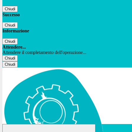
Chiudi
Successo
Chiudi
Informazione
Chiudi
Attendere...
Attendere il completamento dell'operazione...
Chiudi
Chiudi