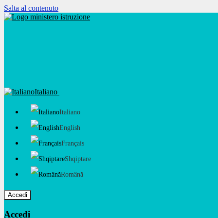
Salta al contenuto
Italiano
Italiano
English
Français
Shqiptare
Română
Accedi
Accedi