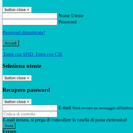
button close
×
Nome Utente
Password
Password dimenticata?
-
Entra con SPID
Entra con CIE
Seleziona utente
button close
×
Recupero password
button close
×
E-mail
Verrà inviato un messaggio all'indirizz
E-mail inviata, si prega di controllare la casella di posta elettronica!
Errore