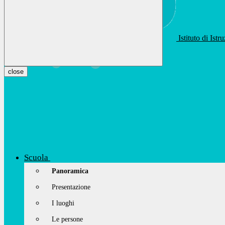
Istituto di Ist
apis01400t@istruzione.it
Facebook
Youtube
Instagram
close
Scuola
Panoramica
Presentazione
I luoghi
Le persone