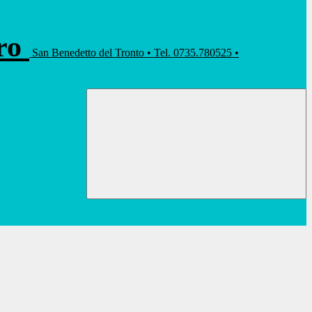
rro
San Benedetto del Tronto • Tel. 0735.780525 •