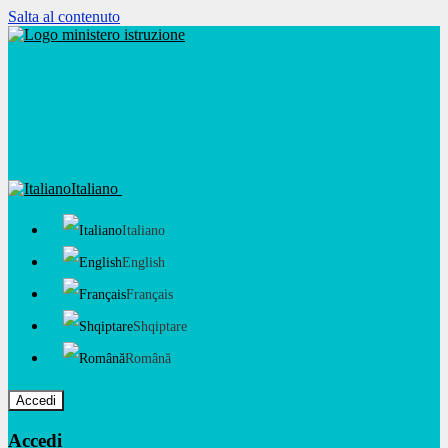
Salta al contenuto
Italiano
Italiano
English
Français
Shqiptare
Română
Accedi
Accedi