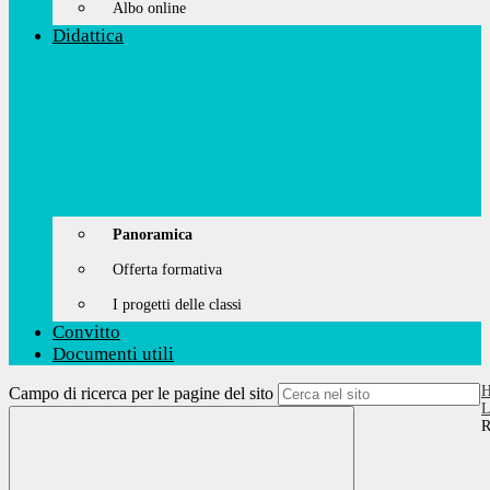
Albo online
Didattica
Panoramica
Offerta formativa
I progetti delle classi
Convitto
Documenti utili
Campo di ricerca per le pagine del sito
L
R