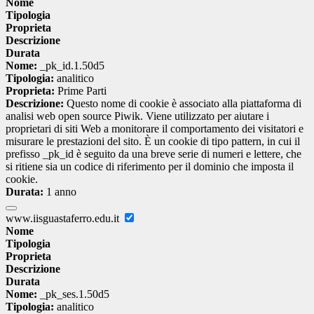
Nome
Tipologia
Proprieta
Descrizione
Durata
Nome:
_pk_id.1.50d5
Tipologia:
analitico
Proprieta:
Prime Parti
Descrizione:
Questo nome di cookie è associato alla piattaforma di
analisi web open source Piwik. Viene utilizzato per aiutare i
proprietari di siti Web a monitorare il comportamento dei visitatori e
misurare le prestazioni del sito. È un cookie di tipo pattern, in cui il
prefisso _pk_id è seguito da una breve serie di numeri e lettere, che
si ritiene sia un codice di riferimento per il dominio che imposta il
cookie.
Durata:
1 anno
www.iisguastaferro.edu.it
Nome
Tipologia
Proprieta
Descrizione
Durata
Nome:
_pk_ses.1.50d5
Tipologia:
analitico