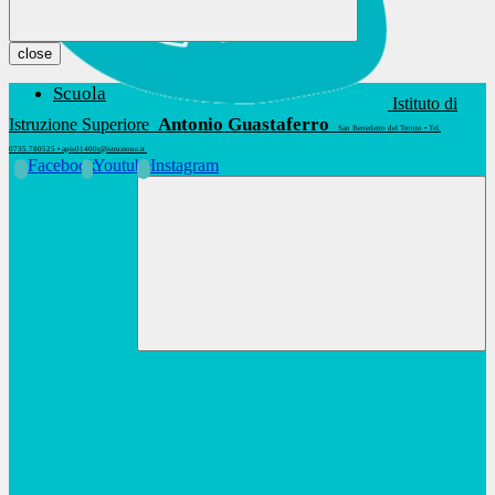
close
Scuola
Istituto di
Antonio Guastaferro
Istruzione Superiore
San Benedetto del Tronto • Tel.
0735.780525 • apis01400t@istruzione.it
Facebook
Youtube
Instagram