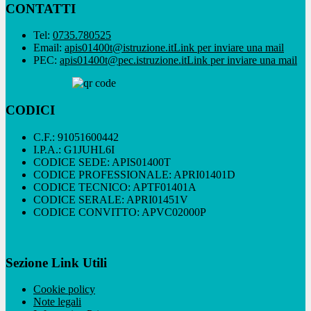
CONTATTI
Tel:
0735.780525
Email:
apis01400t@istruzione.it
Link per inviare una mail
PEC:
apis01400t@pec.istruzione.it
Link per inviare una mail
CODICI
C.F.: 91051600442
I.P.A.: G1JUHL6I
CODICE SEDE: APIS01400T
CODICE PROFESSIONALE: APRI01401D
CODICE TECNICO: APTF01401A
CODICE SERALE: APRI01451V
CODICE CONVITTO: APVC02000P
Sezione Link Utili
Cookie policy
Note legali