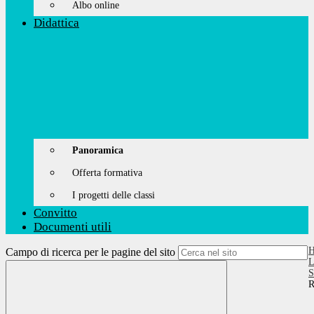
Albo online
Didattica
Panoramica
Offerta formativa
I progetti delle classi
Convitto
Documenti utili
Campo di ricerca per le pagine del sito
L
S
R