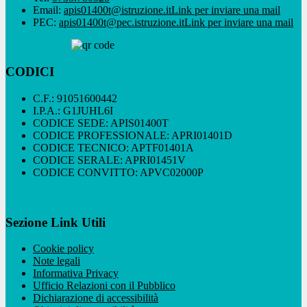
Email:
apis01400t@istruzione.it
Link per inviare una mail
PEC:
apis01400t@pec.istruzione.it
Link per inviare una mail
CODICI
C.F.: 91051600442
I.P.A.: G1JUHL6I
CODICE SEDE: APIS01400T
CODICE PROFESSIONALE: APRI01401D
CODICE TECNICO: APTF01401A
CODICE SERALE: APRI01451V
CODICE CONVITTO: APVC02000P
Sezione Link Utili
Cookie policy
Note legali
Informativa Privacy
Ufficio Relazioni con il Pubblico
Dichiarazione di accessibilità