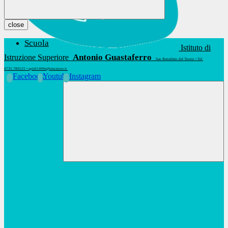
close
Scuola
Istituto di
Antonio Guastaferro
Istruzione Superiore
San Benedetto del Tronto • Tel.
0735.780525 • apis01400t@istruzione.it
Facebook
Youtube
Instagram