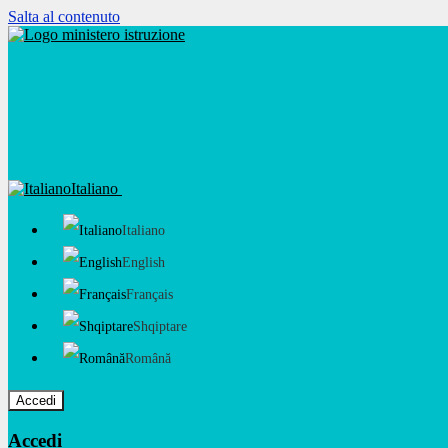
Salta al contenuto
Italiano
Italiano
English
Français
Shqiptare
Română
Accedi
Accedi