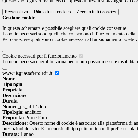
Questo sito o gli strumenti terzi da questo utilizzati si avvalgono di coo
Personalizza
Rifiuta tutti
i cookies
Accetta tutti
i cookies
Gestione cookie
In questa schermata è possibile scegliere quali cookie consentire.
I cookie necessari sono quelli che consentono il funzionamento della pi
Per conoscere quali sono i cookie necessari al funzionamento potete v
Cookie necessari per il funzionamento
I cookie necessari per il funzionamento non possono essere disabilitati.
www.iisguastaferro.edu.it
Nome
Tipologia
Proprieta
Descrizione
Durata
Nome:
_pk_id.1.50d5
Tipologia:
analitico
Proprieta:
Prime Parti
Descrizione:
Questo nome di cookie è associato alla piattaforma di ana
prestazioni del sito. È un cookie di tipo pattern, in cui il prefisso _pk
Durata:
1 anno