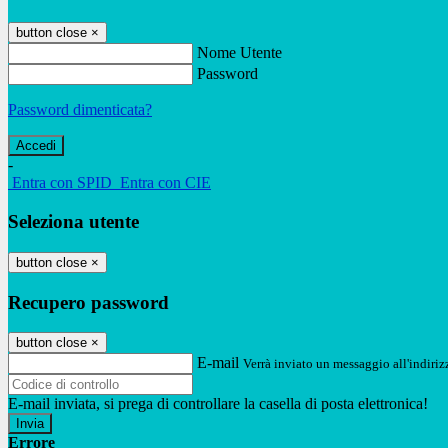
button close
×
Nome Utente
Password
Password dimenticata?
-
Entra con SPID
Entra con CIE
Seleziona utente
button close
×
Recupero password
button close
×
E-mail
Verrà inviato un messaggio all'indirizz
E-mail inviata, si prega di controllare la casella di posta elettronica!
Errore