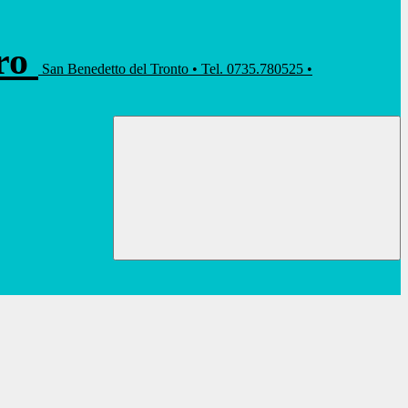
rro
San Benedetto del Tronto • Tel. 0735.780525 •