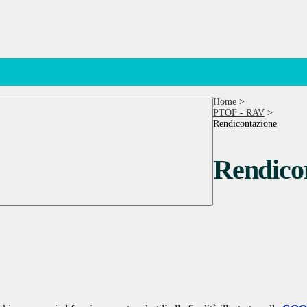
Home
>
PTOF - RAV
>
Rendicontazione
Rendico