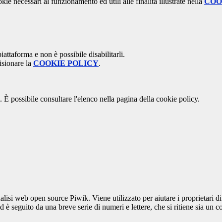
kie necessari al funzionamento ed utili alle finalità illustrate nella
COO
attaforma e non è possibile disabilitarli.
isionare la
COOKIE POLICY
.
 È possibile consultare l'elenco nella pagina della cookie policy.
lisi web open source Piwik. Viene utilizzato per aiutare i proprietari di
_id è seguito da una breve serie di numeri e lettere, che si ritiene sia un 