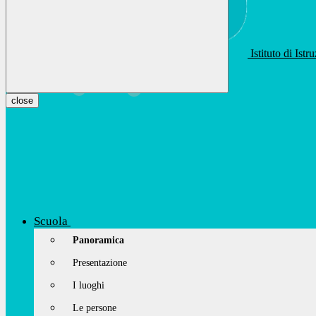
Istituto di Ist
apis01400t@istruzione.it
Facebook
Youtube
Instagram
close
Scuola
Panoramica
Presentazione
I luoghi
Le persone