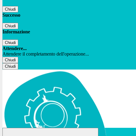
Chiudi
Successo
Chiudi
Informazione
Chiudi
Attendere...
Attendere il completamento dell'operazione...
Chiudi
Chiudi