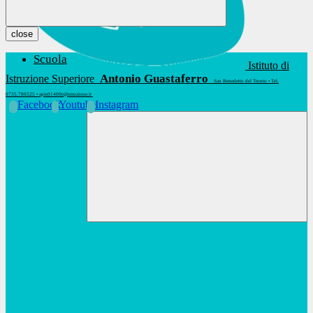
close
Scuola
Istituto di
Antonio Guastaferro
Istruzione Superiore
San Benedetto del Tronto • Tel.
0735.780525 • apis01400t@istruzione.it
Facebook
Youtube
Instagram