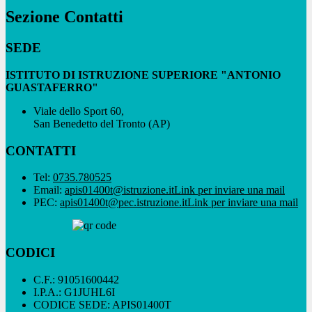
Sezione Contatti
SEDE
ISTITUTO DI ISTRUZIONE SUPERIORE "ANTONIO
GUASTAFERRO"
Viale dello Sport 60,
San Benedetto del Tronto (AP)
CONTATTI
Tel:
0735.780525
Email:
apis01400t@istruzione.it
Link per inviare una mail
PEC:
apis01400t@pec.istruzione.it
Link per inviare una mail
CODICI
C.F.: 91051600442
I.P.A.: G1JUHL6I
CODICE SEDE: APIS01400T