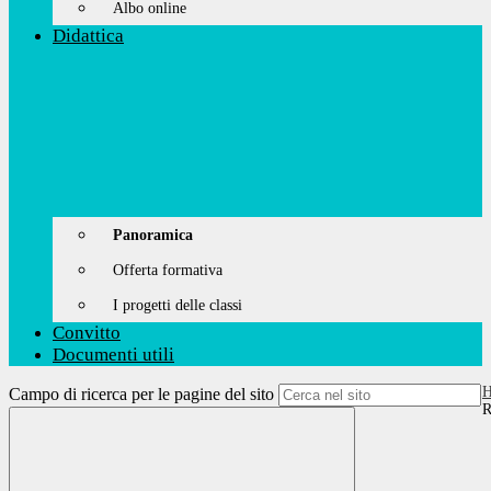
Albo online
Didattica
Panoramica
Offerta formativa
I progetti delle classi
Convitto
Documenti utili
Campo di ricerca per le pagine del sito
R