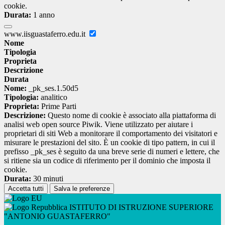
cookie.
Durata:
1 anno
www.iisguastaferro.edu.it
Nome
Tipologia
Proprieta
Descrizione
Durata
Nome:
_pk_ses.1.50d5
Tipologia:
analitico
Proprieta:
Prime Parti
Descrizione:
Questo nome di cookie è associato alla piattaforma di
analisi web open source Piwik. Viene utilizzato per aiutare i
proprietari di siti Web a monitorare il comportamento dei visitatori e
misurare le prestazioni del sito. È un cookie di tipo pattern, in cui il
prefisso _pk_ses è seguito da una breve serie di numeri e lettere, che
si ritiene sia un codice di riferimento per il dominio che imposta il
cookie.
Durata:
30 minuti
Accetta tutti
Salva le preferenze
ISTITUTO DI ISTRUZIONE SUPERIORE
"ANTONIO GUASTAFERRO"