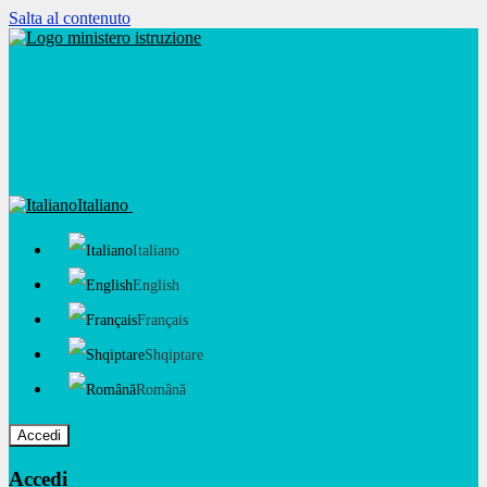
Salta al contenuto
Italiano
Italiano
English
Français
Shqiptare
Română
Accedi
Accedi