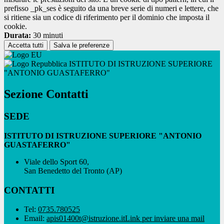
prefisso _pk_ses è seguito da una breve serie di numeri e lettere, che
si ritiene sia un codice di riferimento per il dominio che imposta il
cookie.
Durata:
30 minuti
Accetta tutti
Salva le preferenze
ISTITUTO DI ISTRUZIONE SUPERIORE
"ANTONIO GUASTAFERRO"
Sezione Contatti
SEDE
ISTITUTO DI ISTRUZIONE SUPERIORE "ANTONIO
GUASTAFERRO"
Viale dello Sport 60,
San Benedetto del Tronto (AP)
CONTATTI
Tel:
0735.780525
Email:
apis01400t@istruzione.it
Link per inviare una mail