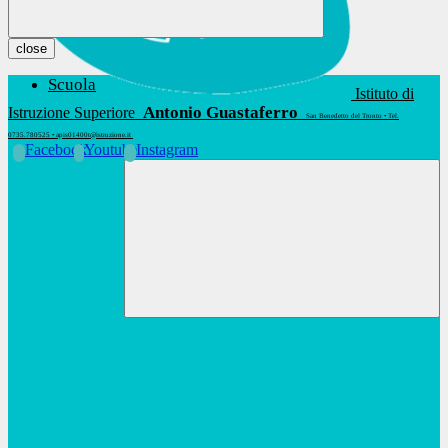
close
Scuola
Istituto di
Antonio Guastaferro
Istruzione Superiore
San Benedetto del Tronto • Tel.
0735.780525 • apis01400t@istruzione.it
Facebook
Youtube
Instagram