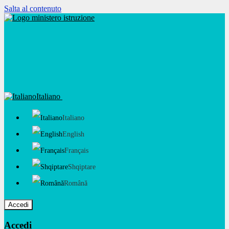
Salta al contenuto
Italiano
Italiano
English
Français
Shqiptare
Română
Accedi
Accedi