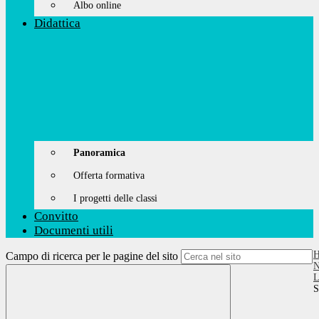
Albo online
Didattica
Panoramica
Offerta formativa
I progetti delle classi
Convitto
Documenti utili
Campo di ricerca per le pagine del sito
N
L
S