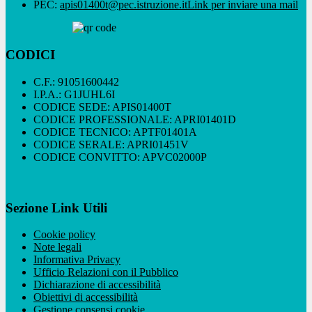
PEC:
apis01400t@pec.istruzione.it
Link per inviare una mail
CODICI
C.F.: 91051600442
I.P.A.: G1JUHL6I
CODICE SEDE: APIS01400T
CODICE PROFESSIONALE: APRI01401D
CODICE TECNICO: APTF01401A
CODICE SERALE: APRI01451V
CODICE CONVITTO: APVC02000P
Sezione Link Utili
Cookie policy
Note legali
Informativa Privacy
Ufficio Relazioni con il Pubblico
Dichiarazione di accessibilità
Obiettivi di accessibilità
Gestione consensi cookie