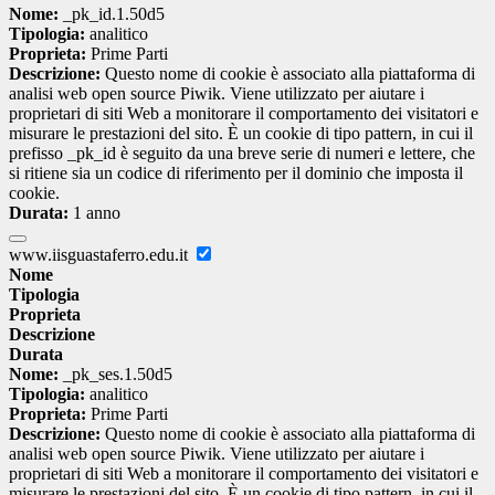
Nome:
_pk_id.1.50d5
Tipologia:
analitico
Proprieta:
Prime Parti
Descrizione:
Questo nome di cookie è associato alla piattaforma di
analisi web open source Piwik. Viene utilizzato per aiutare i
proprietari di siti Web a monitorare il comportamento dei visitatori e
misurare le prestazioni del sito. È un cookie di tipo pattern, in cui il
prefisso _pk_id è seguito da una breve serie di numeri e lettere, che
si ritiene sia un codice di riferimento per il dominio che imposta il
cookie.
Durata:
1 anno
www.iisguastaferro.edu.it
Nome
Tipologia
Proprieta
Descrizione
Durata
Nome:
_pk_ses.1.50d5
Tipologia:
analitico
Proprieta:
Prime Parti
Descrizione:
Questo nome di cookie è associato alla piattaforma di
analisi web open source Piwik. Viene utilizzato per aiutare i
proprietari di siti Web a monitorare il comportamento dei visitatori e
misurare le prestazioni del sito. È un cookie di tipo pattern, in cui il