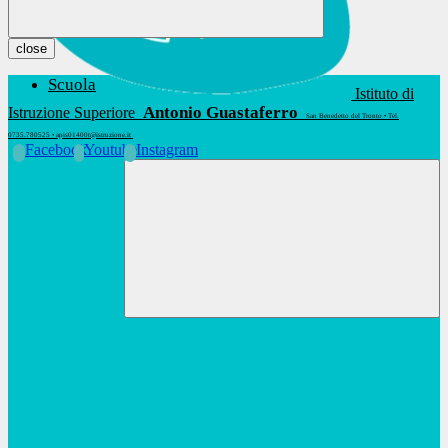
close
Scuola
Istituto di
Antonio Guastaferro
Istruzione Superiore
San Benedetto del Tronto • Tel.
0735.780525 • apis01400t@istruzione.it
Facebook
Youtube
Instagram