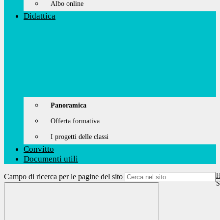
Albo online
Didattica
Panoramica
Offerta formativa
I progetti delle classi
Convitto
Documenti utili
Campo di ricerca per le pagine del sito
S