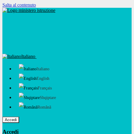
Salta al contenuto
Italiano
Italiano
English
Français
Shqiptare
Română
Accedi
Accedi