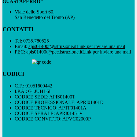
GUASTAFERRO"
Viale dello Sport 60,
San Benedetto del Tronto (AP)
CONTATTI
Tel:
0735.780525
Email:
apis01400t@istruzione.it
Link per inviare una mail
PEC:
apis01400t@pec.istruzione.it
Link per inviare una mail
CODICI
C.F.: 91051600442
I.P.A.: G1JUHL6I
CODICE SEDE: APIS01400T
CODICE PROFESSIONALE: APRI01401D
CODICE TECNICO: APTF01401A
CODICE SERALE: APRI01451V
CODICE CONVITTO: APVC02000P