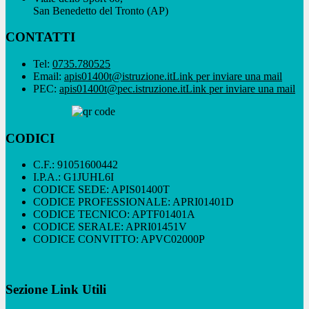
San Benedetto del Tronto (AP)
CONTATTI
Tel:
0735.780525
Email:
apis01400t@istruzione.it
Link per inviare una mail
PEC:
apis01400t@pec.istruzione.it
Link per inviare una mail
CODICI
C.F.: 91051600442
I.P.A.: G1JUHL6I
CODICE SEDE: APIS01400T
CODICE PROFESSIONALE: APRI01401D
CODICE TECNICO: APTF01401A
CODICE SERALE: APRI01451V
CODICE CONVITTO: APVC02000P
Sezione Link Utili