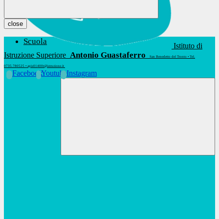
close
Scuola
Istituto di
Antonio Guastaferro
Istruzione Superiore
San Benedetto del Tronto • Tel.
0735.780525 • apis01400t@istruzione.it
Facebook
Youtube
Instagram