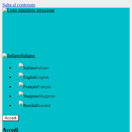
Salta al contenuto
Italiano
Italiano
English
Français
Shqiptare
Română
Accedi
Accedi