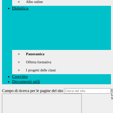
Albo online
Didattica
Panoramica
Offerta formativa
I progetti delle classi
Convitto
Documenti utili
Campo di ricerca per le pagine del sito
D
S