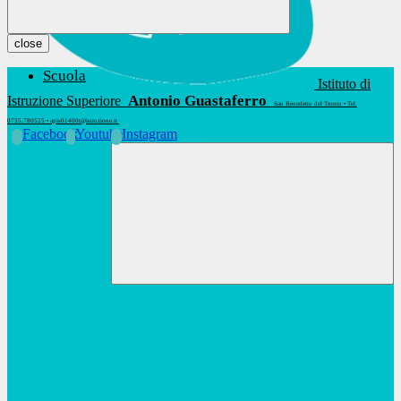
close
Scuola
Istituto di
Antonio Guastaferro
Istruzione Superiore
San Benedetto del Tronto • Tel.
0735.780525 • apis01400t@istruzione.it
Facebook
Youtube
Instagram