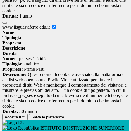
prefisso _pk_id è seguito da una breve serie di numeri e lettere, che
si ritiene sia un codice di riferimento per il dominio che imposta il
cookie.
Durata:
1 anno
www.iisguastaferro.edu.it
Nome
Tipologia
Proprieta
Descrizione
Durata
Nome:
_pk_ses.1.50d5
Tipologia:
analitico
Proprieta:
Prime Parti
Descrizione:
Questo nome di cookie è associato alla piattaforma di
analisi web open source Piwik. Viene utilizzato per aiutare i
proprietari di siti Web a monitorare il comportamento dei visitatori e
misurare le prestazioni del sito. È un cookie di tipo pattern, in cui il
prefisso _pk_ses è seguito da una breve serie di numeri e lettere, che
si ritiene sia un codice di riferimento per il dominio che imposta il
cookie.
Durata:
30 minuti
Accetta tutti
Salva le preferenze
ISTITUTO DI ISTRUZIONE SUPERIORE