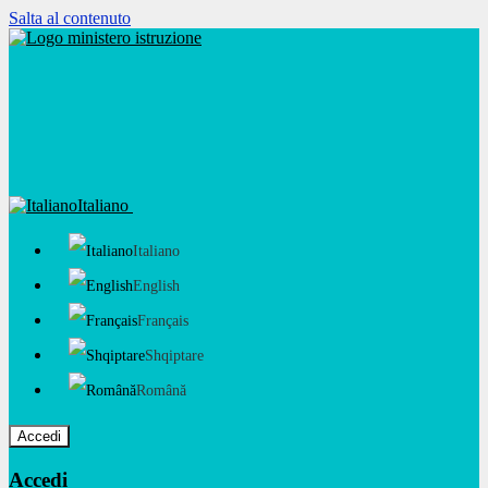
Salta al contenuto
Italiano
Italiano
English
Français
Shqiptare
Română
Accedi
Accedi