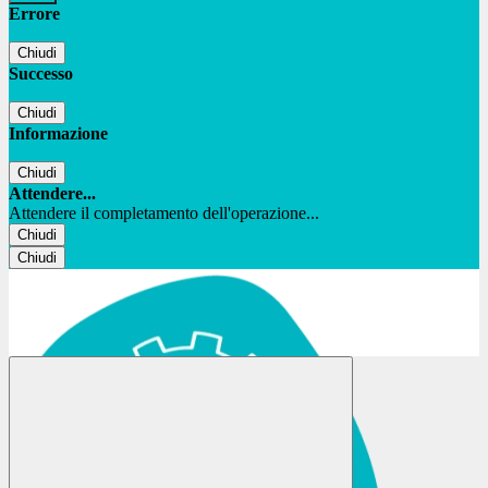
Errore
Chiudi
Successo
Chiudi
Informazione
Chiudi
Attendere...
Attendere il completamento dell'operazione...
Chiudi
Chiudi