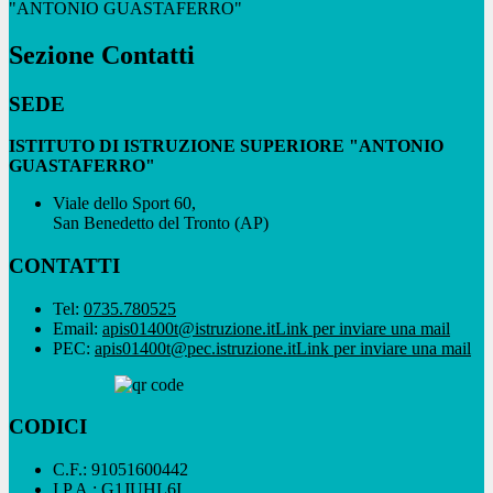
"ANTONIO GUASTAFERRO"
Sezione Contatti
SEDE
ISTITUTO DI ISTRUZIONE SUPERIORE "ANTONIO
GUASTAFERRO"
Viale dello Sport 60,
San Benedetto del Tronto (AP)
CONTATTI
Tel:
0735.780525
Email:
apis01400t@istruzione.it
Link per inviare una mail
PEC:
apis01400t@pec.istruzione.it
Link per inviare una mail
CODICI
C.F.: 91051600442
I.P.A.: G1JUHL6I