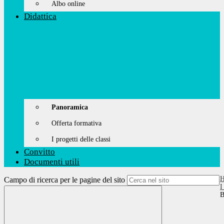
Albo online
Didattica
Panoramica
Offerta formativa
I progetti delle classi
Convitto
Documenti utili
Campo di ricerca per le pagine del sito
I
B