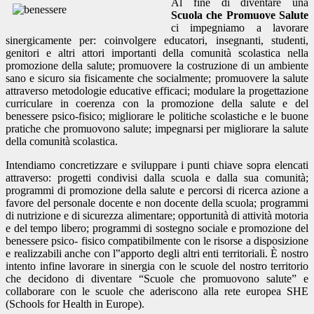
Al fine di diventare una
Scuola che Promuove Salute
ci impegniamo a lavorare
sinergicamente per: coinvolgere educatori, insegnanti, studenti,
genitori e altri attori importanti della comunità scolastica nella
promozione della salute; promuovere la costruzione di un ambiente
sano e sicuro sia fisicamente che socialmente; promuovere la salute
attraverso metodologie educative efficaci; modulare la progettazione
curriculare in coerenza con la promozione della salute e del
benessere psico-fisico; migliorare le politiche scolastiche e le buone
pratiche che promuovono salute; impegnarsi per migliorare la salute
della comunità scolastica.
Intendiamo concretizzare e sviluppare i punti chiave sopra elencati
attraverso: progetti condivisi dalla scuola e dalla sua comunità;
programmi di promozione della salute e percorsi di ricerca azione a
favore del personale docente e non docente della scuola; programmi
di nutrizione e di sicurezza alimentare; opportunità di attività motoria
e del tempo libero; programmi di sostegno sociale e promozione del
benessere psico- fisico compatibilmente con le risorse a disposizione
e realizzabili anche con l‟apporto degli altri enti territoriali. È nostro
intento infine lavorare in sinergia con le scuole del nostro territorio
che decidono di diventare “Scuole che promuovono salute” e
collaborare con le scuole che aderiscono alla rete europea SHE
(Schools for Health in Europe).