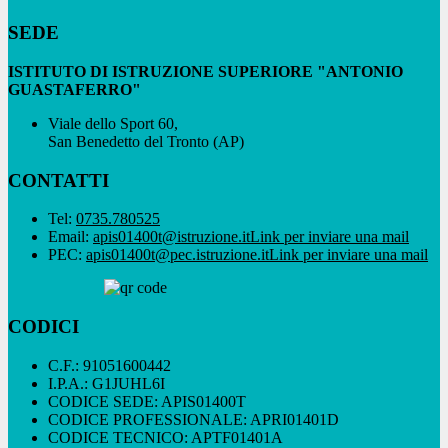
SEDE
ISTITUTO DI ISTRUZIONE SUPERIORE "ANTONIO
GUASTAFERRO"
Viale dello Sport 60,
San Benedetto del Tronto (AP)
CONTATTI
Tel:
0735.780525
Email:
apis01400t@istruzione.it
Link per inviare una mail
PEC:
apis01400t@pec.istruzione.it
Link per inviare una mail
CODICI
C.F.: 91051600442
I.P.A.: G1JUHL6I
CODICE SEDE: APIS01400T
CODICE PROFESSIONALE: APRI01401D
CODICE TECNICO: APTF01401A