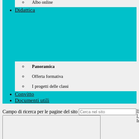
Albo online
Didattica
Panoramica
Offerta formativa
I progetti delle classi
Convitto
Documenti utili
Campo di ricerca per le pagine del sito
I
I