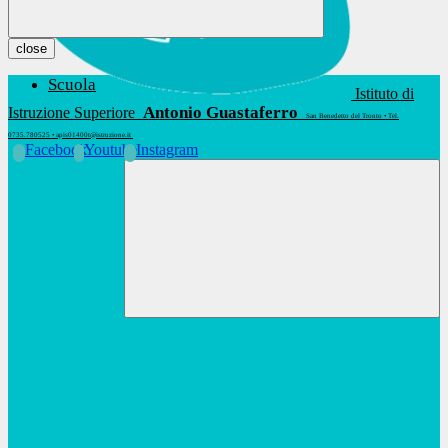
close
Scuola
Istituto di
Antonio Guastaferro
Istruzione Superiore
San Benedetto del Tronto • Tel.
0735.780525 • apis01400t@istruzione.it
Facebook
Youtube
Instagram