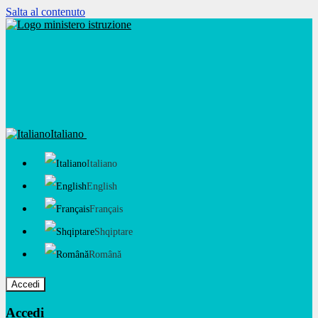
Salta al contenuto
Italiano
Italiano
English
Français
Shqiptare
Română
Accedi
Accedi