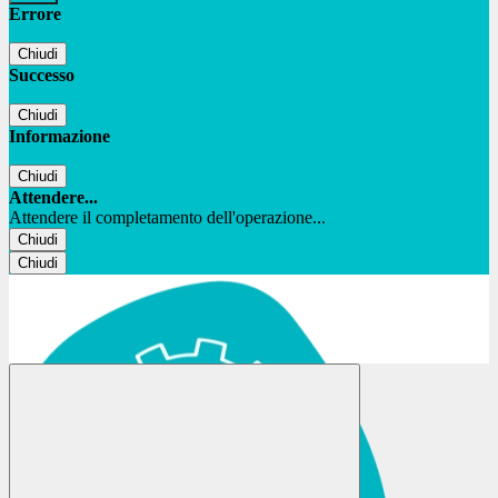
Errore
Chiudi
Successo
Chiudi
Informazione
Chiudi
Attendere...
Attendere il completamento dell'operazione...
Chiudi
Chiudi