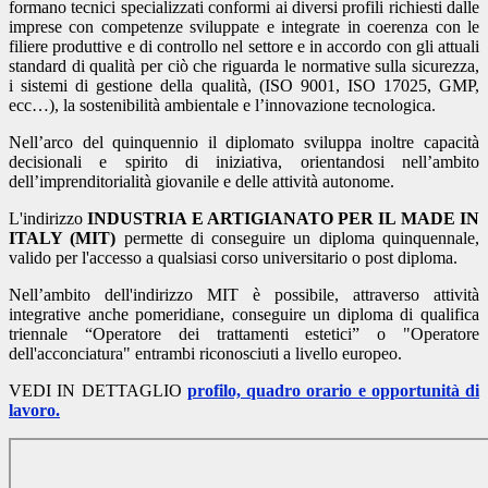
formano tecnici specializzati conformi ai diversi profili richiesti dalle
imprese con competenze sviluppate e integrate in coerenza con le
filiere produttive e di controllo nel settore e in accordo con gli attuali
standard di qualità per ciò che riguarda le normative sulla sicurezza,
i sistemi di gestione della qualità, (ISO 9001, ISO 17025, GMP,
ecc…), la sostenibilità ambientale e l’innovazione tecnologica.
Nell’arco del quinquennio il diplomato sviluppa inoltre capacità
decisionali e spirito di iniziativa, orientandosi nell’ambito
dell’imprenditorialità giovanile e delle attività autonome.
L'indirizzo
INDUSTRIA E ARTIGIANATO PER IL MADE IN
ITALY (MIT)
permette di conseguire un diploma quinquennale,
valido per l'accesso a qualsiasi corso universitario o post diploma.
Nell’ambito dell'indirizzo MIT è possibile, attraverso attività
integrative anche pomeridiane, conseguire un diploma di qualifica
triennale “Operatore dei trattamenti estetici” o "Operatore
dell'acconciatura" entrambi riconosciuti a livello europeo.
VEDI IN DETTAGLIO
profilo, quadro orario e opportunità di
lavoro.