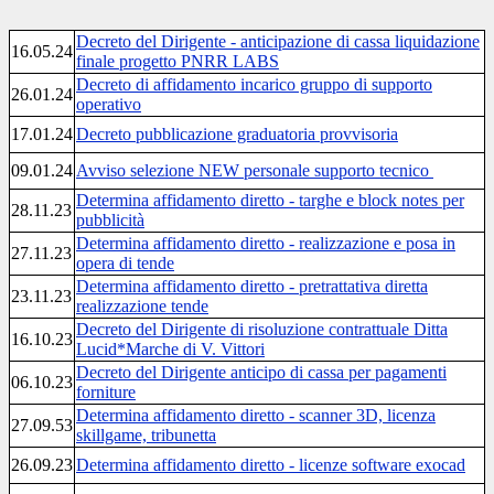
Decreto del Dirigente - anticipazione di cassa liquidazione
16.05.24
finale progetto PNRR LABS
Decreto di affidamento incarico gruppo di supporto
26.01.24
operativo
17.01.24
Decreto pubblicazione graduatoria provvisoria
09.01.24
Avviso selezione NEW personale supporto tecnico
Determina affidamento diretto - targhe e block notes per
28.11.23
pubblicità
Determina affidamento diretto - realizzazione e posa in
27.11.23
opera di tende
Determina affidamento diretto - pretrattativa diretta
23.11.23
realizzazione tende
Decreto del Dirigente di risoluzione contrattuale Ditta
16.10.23
Lucid*Marche di V. Vittori
Decreto del Dirigente anticipo di cassa per pagamenti
06.10.23
forniture
Determina affidamento diretto - scanner 3D, licenza
27.09.53
skillgame, tribunetta
26.09.23
Determina affidamento diretto - licenze software exocad