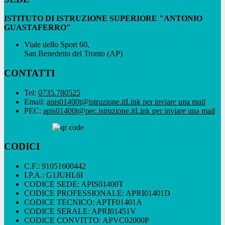
ISTITUTO DI ISTRUZIONE SUPERIORE "ANTONIO
GUASTAFERRO"
Viale dello Sport 60,
San Benedetto del Tronto (AP)
CONTATTI
Tel:
0735.780525
Email:
apis01400t@istruzione.it
Link per inviare una mail
PEC:
apis01400t@pec.istruzione.it
Link per inviare una mail
CODICI
C.F.: 91051600442
I.P.A.: G1JUHL6I
CODICE SEDE: APIS01400T
CODICE PROFESSIONALE: APRI01401D
CODICE TECNICO: APTF01401A
CODICE SERALE: APRI01451V
CODICE CONVITTO: APVC02000P