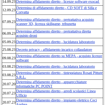
14.09.23
Determina affidamento diretto - licenze software exocad
Determina di affidamento diretto - CD SOFT di Silla e
12.09.23
Corvatta
Determina affidamento diretto - pretrattativa acquisto
07.09.23
scanner 3D, licenza skillgame, tribunetta
Determina affidamento diretto - pretrattativa diretta
06.09.23
acquisto droni
05.09.23
Determina affidamento diretto - lucidatura laboratorio
25.08.23
Decreto privacy - affidamento incarico collaudatore
Determina affidamento diretto su MEPA - acquisto licenze
09.08.23
software
03.08.23
Determina affidamento diretto - lucidatura laboratorio
Determina affidamento diretto - tinteggiatura Rosati Pitture
03.08.23
S.R.L.
Determina affidamento diretto - apparecchiature
20.07.20
informatiche PC POINT
Determina affidamento diretto - arredi scolastici Linea
20.07.23
Ufficio
Determina affidamento diretto - impianto elettrico Ceci
20.07.23
Andrea