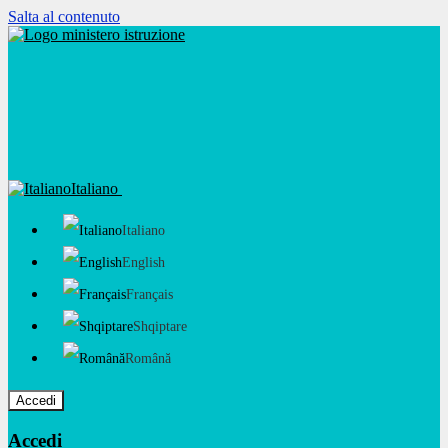
Salta al contenuto
Italiano
Italiano
English
Français
Shqiptare
Română
Accedi
Accedi