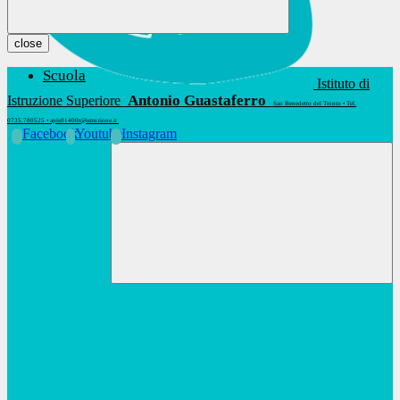
close
Scuola
Istituto di
Antonio Guastaferro
Istruzione Superiore
San Benedetto del Tronto • Tel.
0735.780525 • apis01400t@istruzione.it
Facebook
Youtube
Instagram