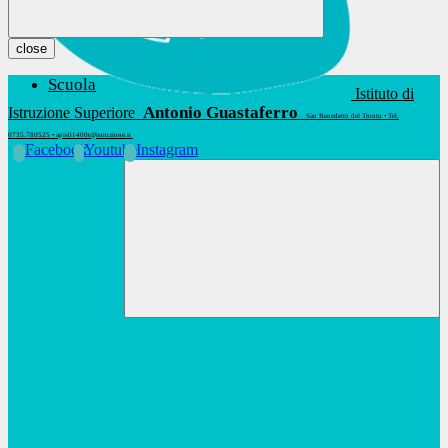
close
Scuola
Istituto di
Antonio Guastaferro
Istruzione Superiore
San Benedetto del Tronto • Tel.
0735.780525 • apis01400t@istruzione.it
Facebook
Youtube
Instagram