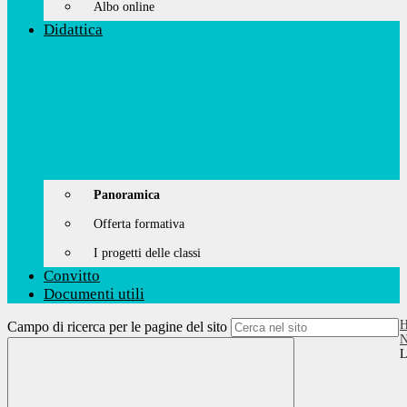
Albo online
Didattica
Panoramica
Offerta formativa
I progetti delle classi
Convitto
Documenti utili
Campo di ricerca per le pagine del sito
N
L