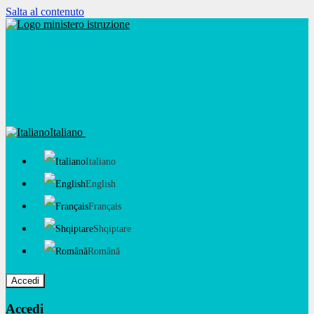
Salta al contenuto
Italiano
Italiano
English
Français
Shqiptare
Română
Accedi
Accedi