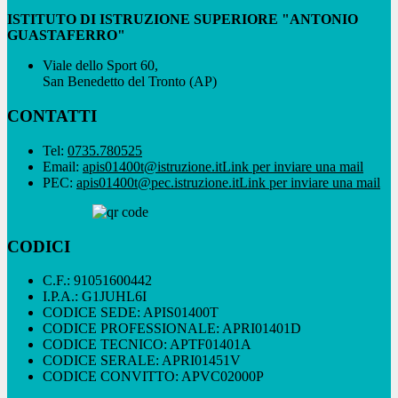
ISTITUTO DI ISTRUZIONE SUPERIORE "ANTONIO
GUASTAFERRO"
Viale dello Sport 60,
San Benedetto del Tronto (AP)
CONTATTI
Tel:
0735.780525
Email:
apis01400t@istruzione.it
Link per inviare una mail
PEC:
apis01400t@pec.istruzione.it
Link per inviare una mail
CODICI
C.F.: 91051600442
I.P.A.: G1JUHL6I
CODICE SEDE: APIS01400T
CODICE PROFESSIONALE: APRI01401D
CODICE TECNICO: APTF01401A
CODICE SERALE: APRI01451V
CODICE CONVITTO: APVC02000P