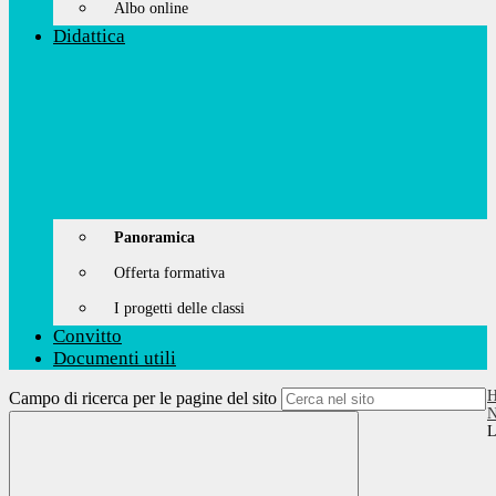
Albo online
Didattica
Panoramica
Offerta formativa
I progetti delle classi
Convitto
Documenti utili
Campo di ricerca per le pagine del sito
N
L