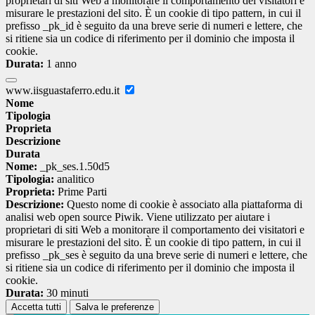
proprietari di siti Web a monitorare il comportamento dei visitatori e
misurare le prestazioni del sito. È un cookie di tipo pattern, in cui il
prefisso _pk_id è seguito da una breve serie di numeri e lettere, che
si ritiene sia un codice di riferimento per il dominio che imposta il
cookie.
Durata:
1 anno
www.iisguastaferro.edu.it
Nome
Tipologia
Proprieta
Descrizione
Durata
Nome:
_pk_ses.1.50d5
Tipologia:
analitico
Proprieta:
Prime Parti
Descrizione:
Questo nome di cookie è associato alla piattaforma di
analisi web open source Piwik. Viene utilizzato per aiutare i
proprietari di siti Web a monitorare il comportamento dei visitatori e
misurare le prestazioni del sito. È un cookie di tipo pattern, in cui il
prefisso _pk_ses è seguito da una breve serie di numeri e lettere, che
si ritiene sia un codice di riferimento per il dominio che imposta il
cookie.
Durata:
30 minuti
Accetta tutti
Salva le preferenze