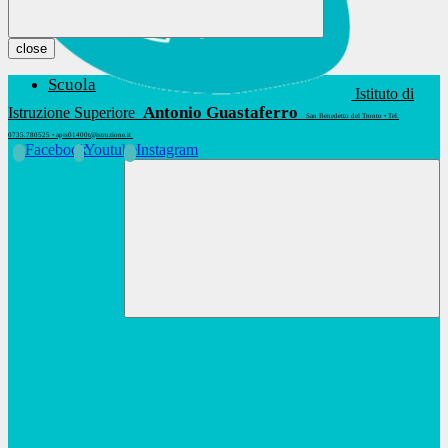
close
Scuola
Istituto di
Antonio Guastaferro
Istruzione Superiore
San Benedetto del Tronto • Tel.
0735.780525 • apis01400t@istruzione.it
Facebook
Youtube
Instagram