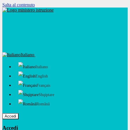
Salta al contenuto
Italiano
Italiano
English
Français
Shqiptare
Română
Accedi
Accedi