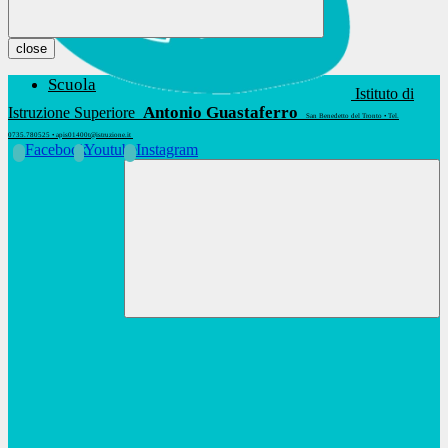
close
Scuola
Istituto di
Antonio Guastaferro
Istruzione Superiore
San Benedetto del Tronto • Tel.
0735.780525 • apis01400t@istruzione.it
Facebook
Youtube
Instagram