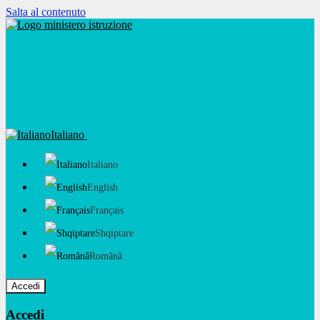
Salta al contenuto
Italiano
Italiano
English
Français
Shqiptare
Română
Accedi
Accedi