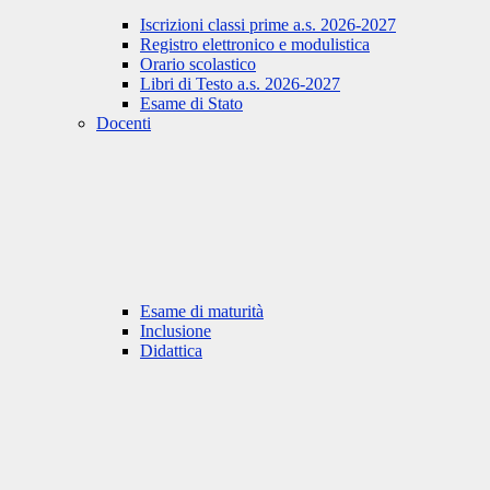
Iscrizioni classi prime a.s. 2026-2027
Registro elettronico e modulistica
Orario scolastico
Libri di Testo a.s. 2026-2027
Esame di Stato
Docenti
Esame di maturità
Inclusione
Didattica