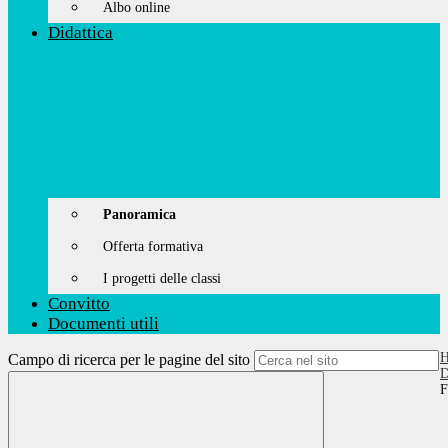
Albo online
Didattica
Panoramica
Offerta formativa
I progetti delle classi
Convitto
Documenti utili
Campo di ricerca per le pagine del sito
D
F