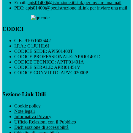
Email:
apis01400t@istruzione.it
Link per inviare una mail
PEC:
apis01400t@pec.istruzione.it
Link per inviare una mail
CODICI
C.F.: 91051600442
I.P.A.: G1JUHL6I
CODICE SEDE: APIS01400T
CODICE PROFESSIONALE: APRI01401D
CODICE TECNICO: APTF01401A
CODICE SERALE: APRI01451V
CODICE CONVITTO: APVC02000P
Sezione Link Utili
Cookie policy
Note legali
Informativa Privacy
Ufficio Relazioni con il Pubblico
Dichiarazione di accessibilità
Obiettivi di accessibilità