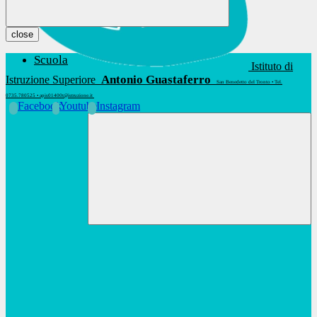
close
Scuola
Istituto di
Antonio Guastaferro
Istruzione Superiore
San Benedetto del Tronto • Tel.
0735.780525 • apis01400t@istruzione.it
Facebook
Youtube
Instagram