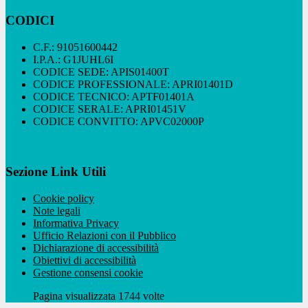
CODICI
C.F.: 91051600442
I.P.A.: G1JUHL6I
CODICE SEDE: APIS01400T
CODICE PROFESSIONALE: APRI01401D
CODICE TECNICO: APTF01401A
CODICE SERALE: APRI01451V
CODICE CONVITTO: APVC02000P
Sezione Link Utili
Cookie policy
Note legali
Informativa Privacy
Ufficio Relazioni con il Pubblico
Dichiarazione di accessibilità
Obiettivi di accessibilità
Gestione consensi cookie
Pagina visualizzata 1744 volte