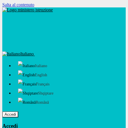
Salta al contenuto
Italiano
Italiano
English
Français
Shqiptare
Română
Accedi
Accedi