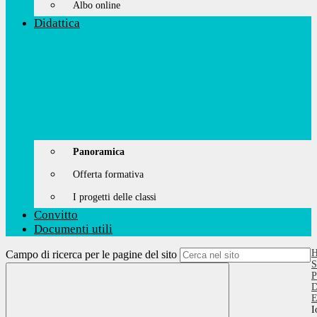
Albo online
Didattica
Panoramica
Offerta formativa
I progetti delle classi
Convitto
Documenti utili
Campo di ricerca per le pagine del sito
S
P
D
E
I