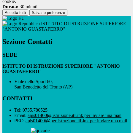
cookie.
Durata:
30 minuti
Accetta tutti
Salva le preferenze
ISTITUTO DI ISTRUZIONE SUPERIORE
"ANTONIO GUASTAFERRO"
Sezione Contatti
SEDE
ISTITUTO DI ISTRUZIONE SUPERIORE "ANTONIO
GUASTAFERRO"
Viale dello Sport 60,
San Benedetto del Tronto (AP)
CONTATTI
Tel:
0735.780525
Email:
apis01400t@istruzione.it
Link per inviare una mail
PEC:
apis01400t@pec.istruzione.it
Link per inviare una mail