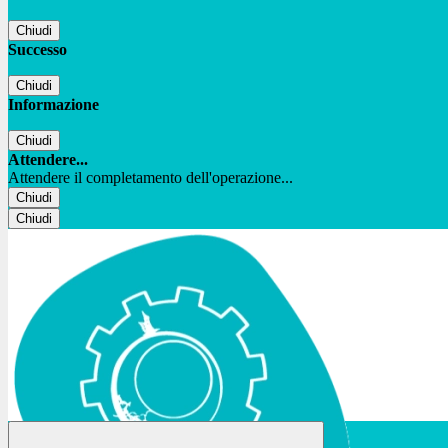
Chiudi
Successo
Chiudi
Informazione
Chiudi
Attendere...
Attendere il completamento dell'operazione...
Chiudi
Chiudi