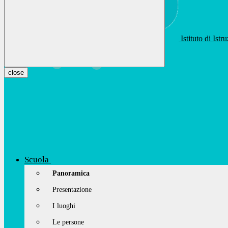
Istituto di Ist
apis01400t@istruzione.it
Facebook
Youtube
Instagram
close
Scuola
Panoramica
Presentazione
I luoghi
Le persone