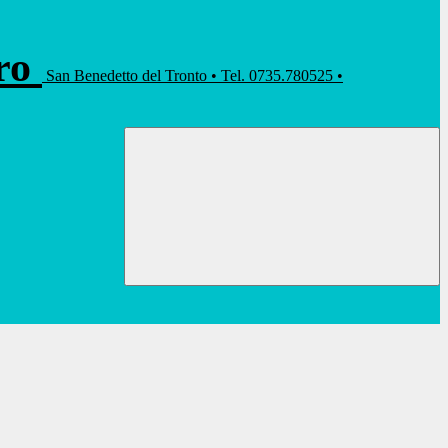
rro
San Benedetto del Tronto • Tel. 0735.780525 •