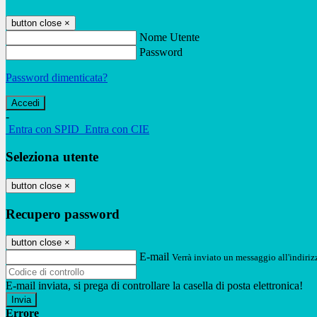
button close
×
Nome Utente
Password
Password dimenticata?
-
Entra con SPID
Entra con CIE
Seleziona utente
button close
×
Recupero password
button close
×
E-mail
Verrà inviato un messaggio all'indirizz
E-mail inviata, si prega di controllare la casella di posta elettronica!
Errore