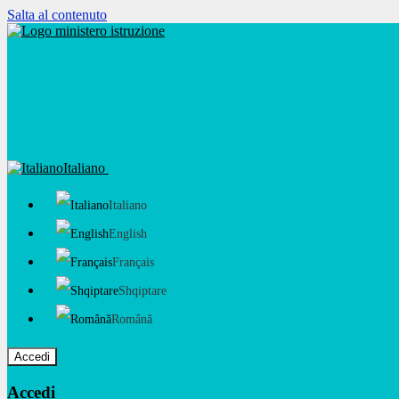
Salta al contenuto
Italiano
Italiano
English
Français
Shqiptare
Română
Accedi
Accedi