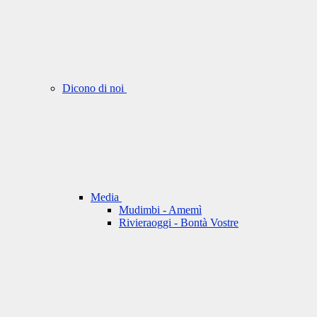
Dicono di noi
Media
Mudimbi - Amemì
Rivieraoggi - Bontà Vostre