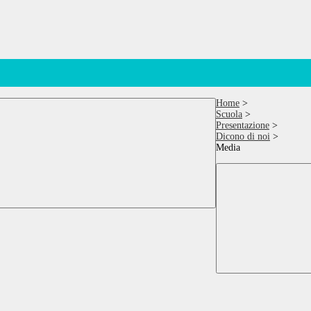
Home
>
Scuola
>
Presentazione
>
Dicono di noi
>
Media