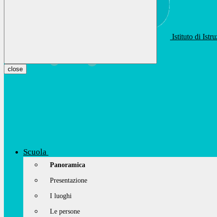
Istituto di Ist
apis01400t@istruzione.it
Facebook
Youtube
Instagram
close
Scuola
Panoramica
Presentazione
I luoghi
Le persone