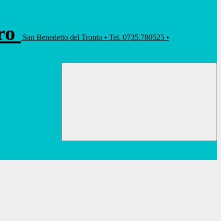
rro
San Benedetto del Tronto • Tel. 0735.780525 •