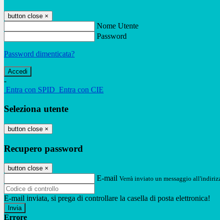
button close
×
Nome Utente
Password
Password dimenticata?
-
Entra con SPID
Entra con CIE
Seleziona utente
button close
×
Recupero password
button close
×
E-mail
Verrà inviato un messaggio all'indirizz
E-mail inviata, si prega di controllare la casella di posta elettronica!
Errore