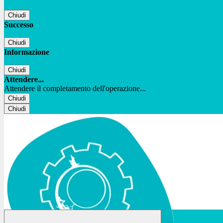
Chiudi
Successo
Chiudi
Informazione
Chiudi
Attendere...
Attendere il completamento dell'operazione...
Chiudi
Chiudi