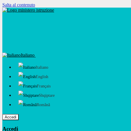
Salta al contenuto
Italiano
Italiano
English
Français
Shqiptare
Română
Accedi
Accedi