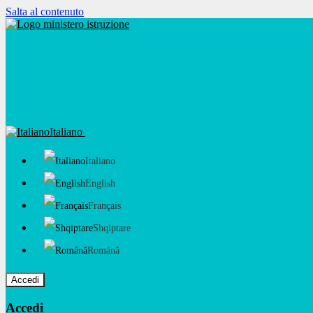
Salta al contenuto
Italiano
Italiano
English
Français
Shqiptare
Română
Accedi
Accedi