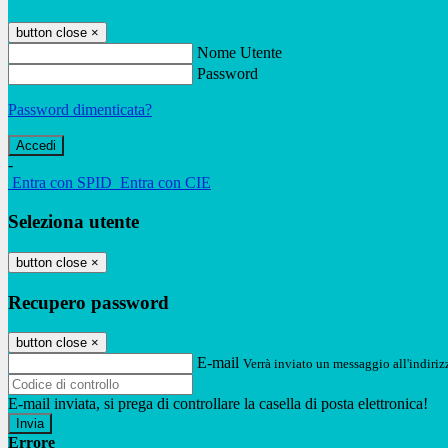
button close
×
Nome Utente
Password
Password dimenticata?
-
Entra con SPID
Entra con CIE
Seleziona utente
button close
×
Recupero password
button close
×
E-mail
Verrà inviato un messaggio all'indirizz
E-mail inviata, si prega di controllare la casella di posta elettronica!
Errore