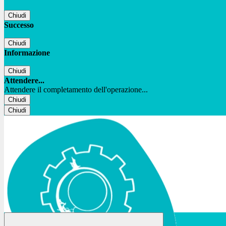
Chiudi
Successo
Chiudi
Informazione
Chiudi
Attendere...
Attendere il completamento dell'operazione...
Chiudi
Chiudi