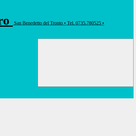
rro
San Benedetto del Tronto • Tel. 0735.780525 •