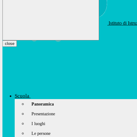
Istituto di Ist
apis01400t@istruzione.it
Facebook
Youtube
Instagram
close
Scuola
Panoramica
Presentazione
I luoghi
Le persone