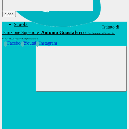
close
Scuola
Istituto di
Antonio Guastaferro
Istruzione Superiore
San Benedetto del Tronto • Tel.
0735.780525 • apis01400t@istruzione.it
Facebook
Youtube
Instagram