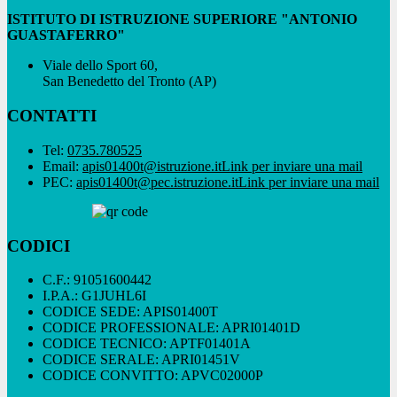
ISTITUTO DI ISTRUZIONE SUPERIORE "ANTONIO
GUASTAFERRO"
Viale dello Sport 60,
San Benedetto del Tronto (AP)
CONTATTI
Tel:
0735.780525
Email:
apis01400t@istruzione.it
Link per inviare una mail
PEC:
apis01400t@pec.istruzione.it
Link per inviare una mail
CODICI
C.F.: 91051600442
I.P.A.: G1JUHL6I
CODICE SEDE: APIS01400T
CODICE PROFESSIONALE: APRI01401D
CODICE TECNICO: APTF01401A
CODICE SERALE: APRI01451V
CODICE CONVITTO: APVC02000P