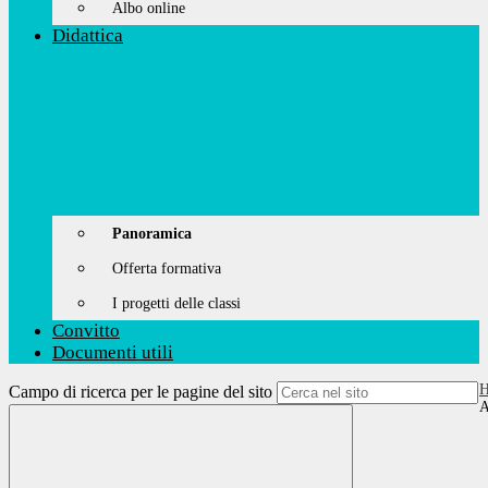
Albo online
Didattica
Panoramica
Offerta formativa
I progetti delle classi
Convitto
Documenti utili
Campo di ricerca per le pagine del sito
A