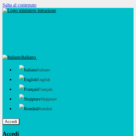
Salta al contenuto
Italiano
Italiano
English
Français
Shqiptare
Română
Accedi
Accedi