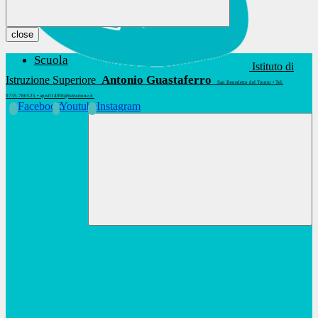
close
Scuola
Istituto di
Antonio Guastaferro
Istruzione Superiore
San Benedetto del Tronto • Tel.
0735.780525 • apis01400t@istruzione.it
Facebook
Youtube
Instagram