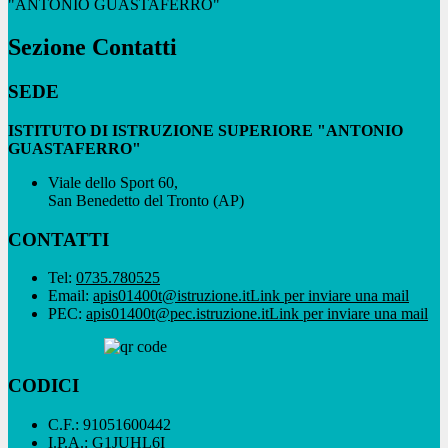
"ANTONIO GUASTAFERRO"
Sezione Contatti
SEDE
ISTITUTO DI ISTRUZIONE SUPERIORE "ANTONIO
GUASTAFERRO"
Viale dello Sport 60,
San Benedetto del Tronto (AP)
CONTATTI
Tel:
0735.780525
Email:
apis01400t@istruzione.it
Link per inviare una mail
PEC:
apis01400t@pec.istruzione.it
Link per inviare una mail
CODICI
C.F.: 91051600442
I.P.A.: G1JUHL6I