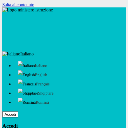
Salta al contenuto
Italiano
Italiano
English
Français
Shqiptare
Română
Accedi
Accedi