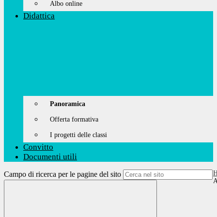
Albo online
Didattica
Panoramica
Offerta formativa
I progetti delle classi
Convitto
Documenti utili
Campo di ricerca per le pagine del sito
A