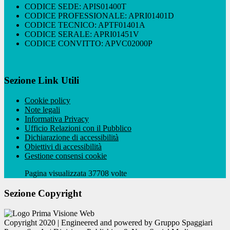
CODICE SEDE: APIS01400T
CODICE PROFESSIONALE: APRI01401D
CODICE TECNICO: APTF01401A
CODICE SERALE: APRI01451V
CODICE CONVITTO: APVC02000P
Sezione Link Utili
Cookie policy
Note legali
Informativa Privacy
Ufficio Relazioni con il Pubblico
Dichiarazione di accessibilità
Obiettivi di accessibilità
Gestione consensi cookie
Pagina visualizzata 37708 volte
Sezione Copyright
Copyright 2020 | Engineered and powered by Gruppo Spaggiari