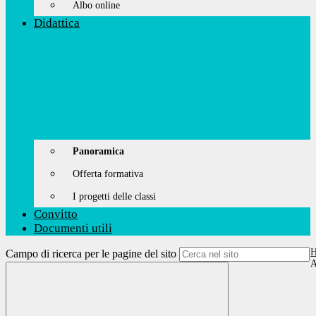
Albo online
Didattica
Panoramica
Offerta formativa
I progetti delle classi
Convitto
Documenti utili
Campo di ricerca per le pagine del sito
A