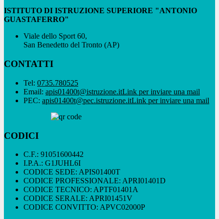
ISTITUTO DI ISTRUZIONE SUPERIORE "ANTONIO
GUASTAFERRO"
Viale dello Sport 60,
San Benedetto del Tronto (AP)
CONTATTI
Tel:
0735.780525
Email:
apis01400t@istruzione.it
Link per inviare una mail
PEC:
apis01400t@pec.istruzione.it
Link per inviare una mail
CODICI
C.F.: 91051600442
I.P.A.: G1JUHL6I
CODICE SEDE: APIS01400T
CODICE PROFESSIONALE: APRI01401D
CODICE TECNICO: APTF01401A
CODICE SERALE: APRI01451V
CODICE CONVITTO: APVC02000P