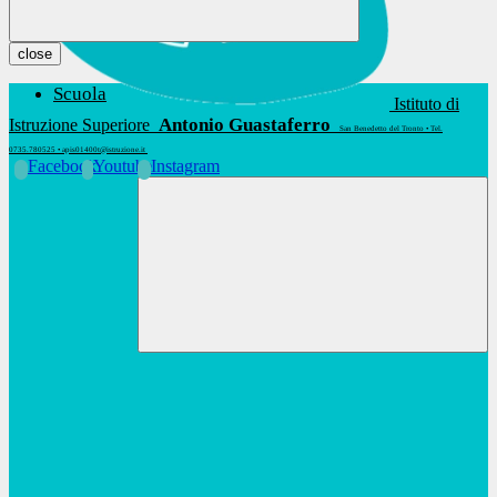
close
Scuola
Istituto di
Antonio Guastaferro
Istruzione Superiore
San Benedetto del Tronto • Tel.
0735.780525 • apis01400t@istruzione.it
Facebook
Youtube
Instagram