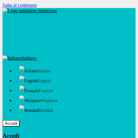
Salta al contenuto
Italiano
Italiano
English
Français
Shqiptare
Română
Accedi
Accedi