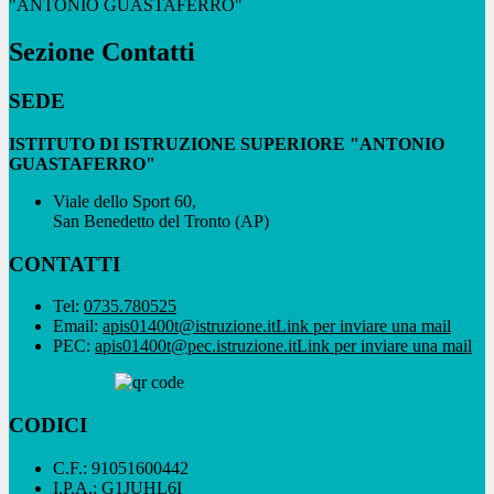
"ANTONIO GUASTAFERRO"
Sezione Contatti
SEDE
ISTITUTO DI ISTRUZIONE SUPERIORE "ANTONIO
GUASTAFERRO"
Viale dello Sport 60,
San Benedetto del Tronto (AP)
CONTATTI
Tel:
0735.780525
Email:
apis01400t@istruzione.it
Link per inviare una mail
PEC:
apis01400t@pec.istruzione.it
Link per inviare una mail
CODICI
C.F.: 91051600442
I.P.A.: G1JUHL6I