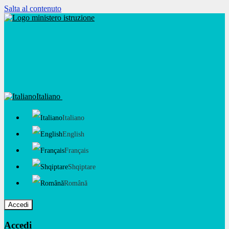
Salta al contenuto
Italiano
Italiano
English
Français
Shqiptare
Română
Accedi
Accedi