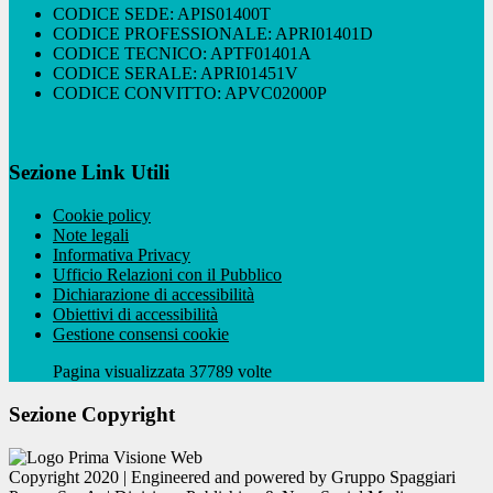
CODICE SEDE: APIS01400T
CODICE PROFESSIONALE: APRI01401D
CODICE TECNICO: APTF01401A
CODICE SERALE: APRI01451V
CODICE CONVITTO: APVC02000P
Sezione Link Utili
Cookie policy
Note legali
Informativa Privacy
Ufficio Relazioni con il Pubblico
Dichiarazione di accessibilità
Obiettivi di accessibilità
Gestione consensi cookie
Pagina visualizzata 37789 volte
Sezione Copyright
Copyright 2020 | Engineered and powered by Gruppo Spaggiari