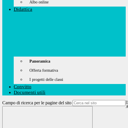
Albo online
Didattica
Panoramica
Offerta formativa
I progetti delle classi
Convitto
Documenti utili
Campo di ricerca per le pagine del sito
A