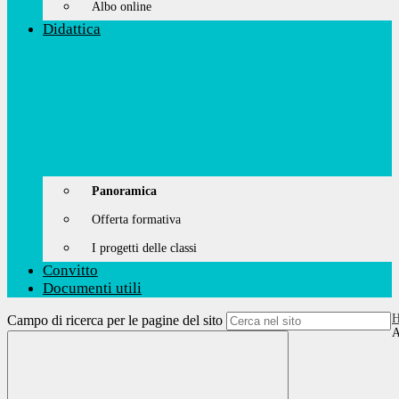
Albo online
Didattica
Panoramica
Offerta formativa
I progetti delle classi
Convitto
Documenti utili
Campo di ricerca per le pagine del sito
A