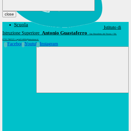
close
Scuola
Istituto di
Antonio Guastaferro
Istruzione Superiore
San Benedetto del Tronto • Tel.
0735.780525 • apis01400t@istruzione.it
Facebook
Youtube
Instagram