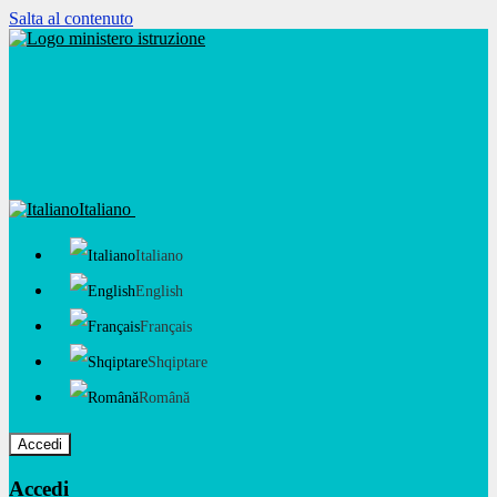
Salta al contenuto
Italiano
Italiano
English
Français
Shqiptare
Română
Accedi
Accedi