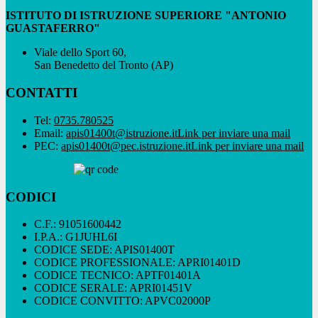
ISTITUTO DI ISTRUZIONE SUPERIORE "ANTONIO
GUASTAFERRO"
Viale dello Sport 60,
San Benedetto del Tronto (AP)
CONTATTI
Tel:
0735.780525
Email:
apis01400t@istruzione.it
Link per inviare una mail
PEC:
apis01400t@pec.istruzione.it
Link per inviare una mail
CODICI
C.F.: 91051600442
I.P.A.: G1JUHL6I
CODICE SEDE: APIS01400T
CODICE PROFESSIONALE: APRI01401D
CODICE TECNICO: APTF01401A
CODICE SERALE: APRI01451V
CODICE CONVITTO: APVC02000P