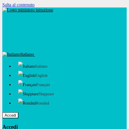
Salta al contenuto
Italiano
Italiano
English
Français
Shqiptare
Română
Accedi
Accedi