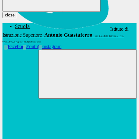
close
Scuola
Istituto di
Antonio Guastaferro
Istruzione Superiore
San Benedetto del Tronto • Tel.
0735.780525 • apis01400t@istruzione.it
Facebook
Youtube
Instagram