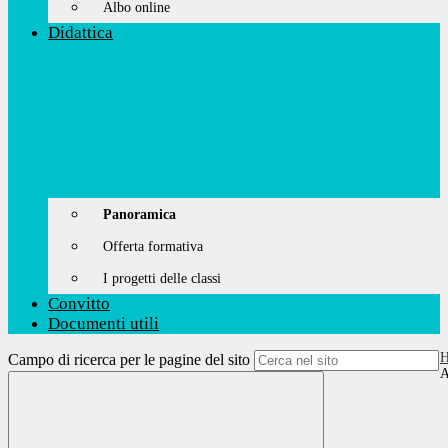
Albo online
Didattica
Panoramica
Offerta formativa
I progetti delle classi
Convitto
Documenti utili
Campo di ricerca per le pagine del sito
A