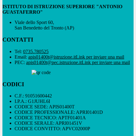
ISTITUTO DI ISTRUZIONE SUPERIORE "ANTONIO
GUASTAFERRO"
Viale dello Sport 60,
San Benedetto del Tronto (AP)
CONTATTI
Tel:
0735.780525
Email:
apis01400t@istruzione.it
Link per inviare una mail
PEC:
apis01400t@pec.istruzione.it
Link per inviare una mail
CODICI
C.F.: 91051600442
I.P.A.: G1JUHL6I
CODICE SEDE: APIS01400T
CODICE PROFESSIONALE: APRI01401D
CODICE TECNICO: APTF01401A
CODICE SERALE: APRI01451V
CODICE CONVITTO: APVC02000P