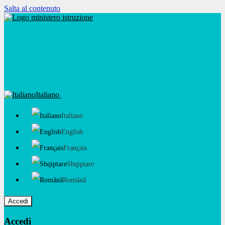
Salta al contenuto
Italiano
Italiano
English
Français
Shqiptare
Română
Accedi
Accedi