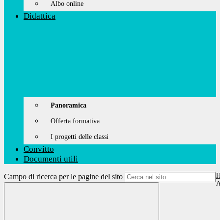
Albo online
Didattica
Panoramica
Offerta formativa
I progetti delle classi
Convitto
Documenti utili
Campo di ricerca per le pagine del sito
A