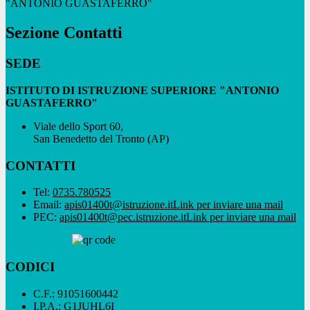
"ANTONIO GUASTAFERRO"
Sezione Contatti
SEDE
ISTITUTO DI ISTRUZIONE SUPERIORE "ANTONIO
GUASTAFERRO"
Viale dello Sport 60,
San Benedetto del Tronto (AP)
CONTATTI
Tel:
0735.780525
Email:
apis01400t@istruzione.it
Link per inviare una mail
PEC:
apis01400t@pec.istruzione.it
Link per inviare una mail
CODICI
C.F.: 91051600442
I.P.A.: G1JUHL6I