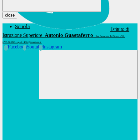
close
Scuola
Istituto di
Antonio Guastaferro
Istruzione Superiore
San Benedetto del Tronto • Tel.
0735.780525 • apis01400t@istruzione.it
Facebook
Youtube
Instagram