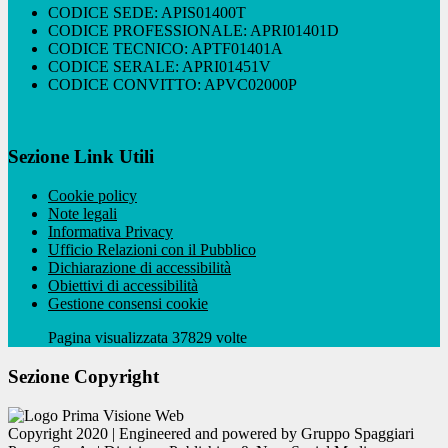
CODICE SEDE: APIS01400T
CODICE PROFESSIONALE: APRI01401D
CODICE TECNICO: APTF01401A
CODICE SERALE: APRI01451V
CODICE CONVITTO: APVC02000P
Sezione Link Utili
Cookie policy
Note legali
Informativa Privacy
Ufficio Relazioni con il Pubblico
Dichiarazione di accessibilità
Obiettivi di accessibilità
Gestione consensi cookie
Pagina visualizzata 37829 volte
Sezione Copyright
Copyright 2020 | Engineered and powered by Gruppo Spaggiari